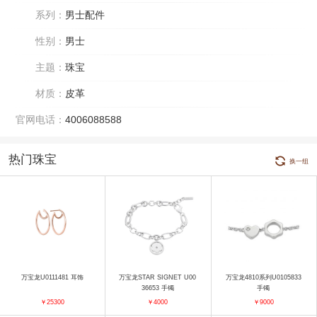
系列：
男士配件
性别：
男士
主题：
珠宝
材质：
皮革
官网电话：
4006088588
热门珠宝
换一组
万宝龙U0111481 耳饰
万宝龙STAR SIGNET U00
万宝龙4810系列U0105833
36653 手镯
手镯
￥25300
￥4000
￥9000