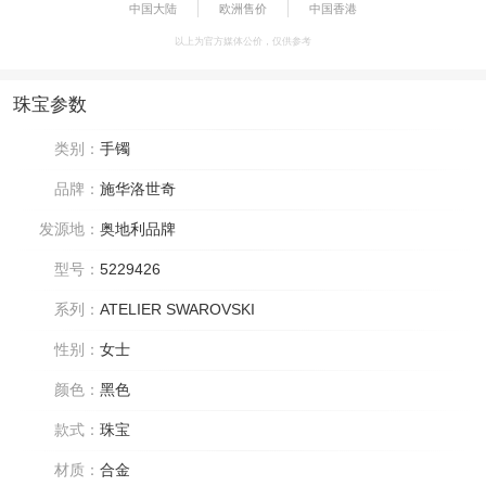
中国大陆
欧洲售价
中国香港
以上为官方媒体公价，仅供参考
珠宝参数
类别：
手镯
品牌：
施华洛世奇
发源地：
奥地利品牌
型号：
5229426
系列：
ATELIER SWAROVSKI
性别：
女士
颜色：
黑色
款式：
珠宝
材质：
合金