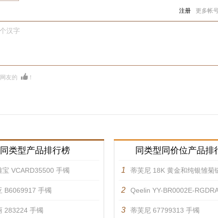
注册
更多帐
0个汉字
多网友的
！
同类型产品排行榜
同类型同价位产品排
1
宝 VCARD35500 手镯
蒂芙尼 18K 黄金和纯银雏菊链结式手
2
 B6069917 手镯
Qeelin YY-BR0002E-RGD
3
 283224 手镯
蒂芙尼 67799313 手镯