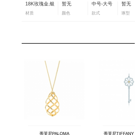
18K玫瑰金,银
暂无
中号-大号
暂无
材质
颜色
款式
琢型
蒂芙尼PALOMA
蒂芙尼TIFFANY