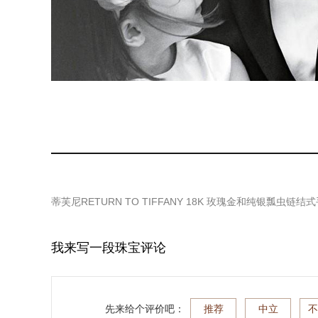
蒂芙尼RETURN TO TIFFANY 18K 玫瑰金和纯银瓢虫链结
我来写一段珠宝评论
先来给个评价吧：
推荐
中立
不