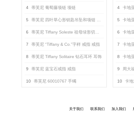
4
蒂芙尼 葡萄藤项链 项链
4
卡地亚
5
蒂芙尼 四叶草心形钥匙吊坠和项链 吊坠
5
卡地亚
6
蒂芙尼 Tiffany Soleste 祖母绿形切割钻戒 戒指
6
卡地亚
7
蒂芙尼 “Tiffany & Co.”字样 戒指 戒指
7
卡地亚
8
蒂芙尼 Tiffany Solitaire 钻石耳环 耳饰
8
卡地亚
9
蒂芙尼 蓝宝石戒指 戒指
9
周大福
10
蒂芙尼 60010767 手镯
10
卡地亚
关于我们
联系我们
加入我们