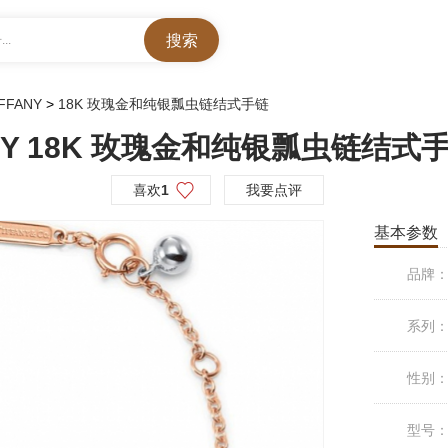
..
FFANY
>
18K 玫瑰金和纯银瓢虫链结式手链
FANY 18K 玫瑰金和纯银瓢虫链结式
喜欢
1
我要点评
基本参数
品牌
系列
性别
型号