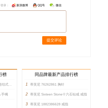
号登录：
新浪微博
QQ号
微信
提交评论
行榜
同品牌最新产品排行榜
1
链 手镯
蒂芙尼 76262861 胸针
2
RA 手镯
蒂芙尼 Sixteen Stone十六石钻戒 戒指
3
蒂芙尼 1882386628 戒指