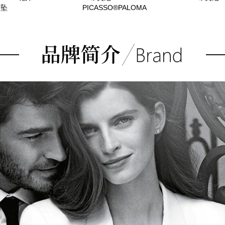
吊坠
PICASSO®PALOMA
PICASSO 63062472