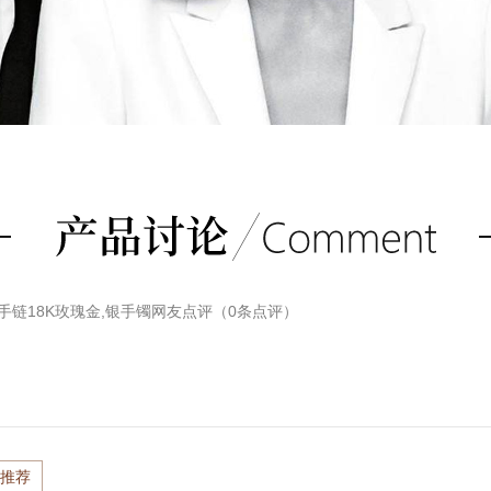
式手链18K玫瑰金,银手镯
网友点评（
0
条点评）
推荐