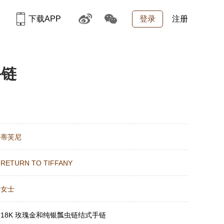
下载APP
登录
注册
手链
：
蒂芙尼
：
RETURN TO TIFFANY
：
女士
：
18K 玫瑰金和纯银瓢虫链结式手链