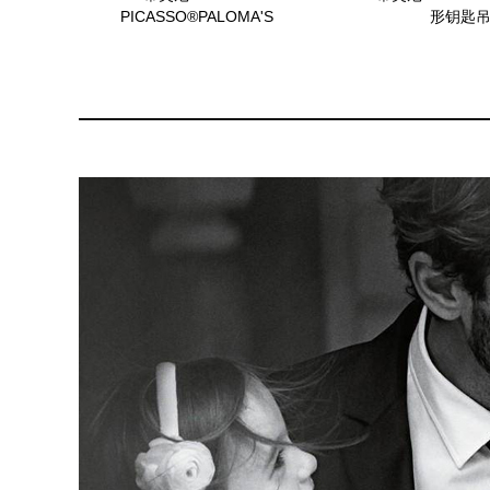
PICASSO®PALOMA'S
形钥匙
VENEZIA Luce 吊坠