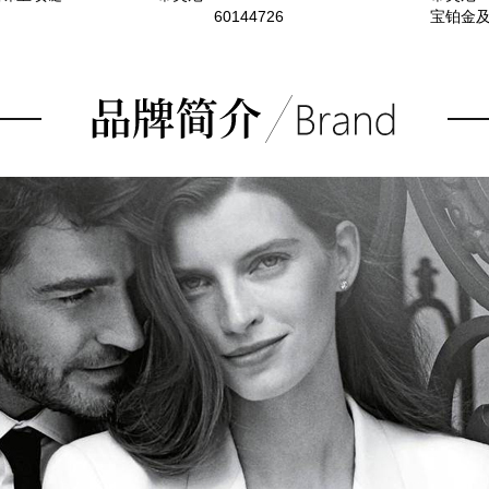
60144726
宝铂金及
重逾6