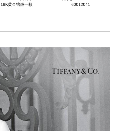
18K黄金镶嵌一颗
60012041
克拉的浓彩黄钻及钻
石戒指