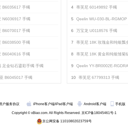
 B6035617 手镯
4
蒂芙尼 60149892 手镯
 N6036917 手镯
5
Qeelin WU-030-BL-RGMO
 B6070017 手镯
6
万宝龙 U0118576 手镯
 B6038500 手镯
7
蒂芙尼 18K 玫瑰金和纯银瓢虫链结式手
 B6040616 手镯
8
蒂芙尼 18K 黄金和纯银雏菊链结式手
 足金钻石鎏彩手镯 手镯
9
Qeelin YY-BR0002E-RGDR
 B6045017 手镯
10
蒂芙尼 67799313 手镯
用户服务协议
iPhone客户端
/
iPad客户端
Android客户端
手机版
Copyright © xBiao.com. All Rights Reserved.
京ICP备18045461号-1
京公网安备 11010802023759号