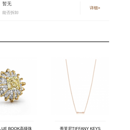
暂无
详细>
能否拆卸
LUE BOOK高级珠
蒂芙尼TIFFANY KEYS