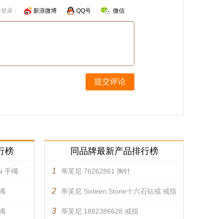
号登录：
新浪微博
QQ号
微信
提交评论
行榜
同品牌最新产品排行榜
1
ON 手镯
蒂芙尼 76262861 胸针
2
手镯
蒂芙尼 Sixteen Stone十六石钻戒 戒指
3
手镯
蒂芙尼 1882386628 戒指