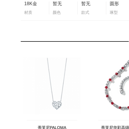
18K金
暂无
暂无
圆形
材质
颜色
款式
琢型
蒂芙尼PALOMA
蒂芙尼华彩高