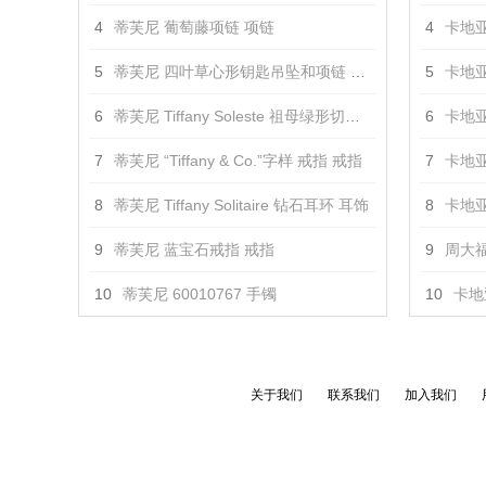
4
蒂芙尼 葡萄藤项链 项链
4
卡地亚
5
蒂芙尼 四叶草心形钥匙吊坠和项链 吊坠
5
卡地亚
6
蒂芙尼 Tiffany Soleste 祖母绿形切割钻戒 戒指
6
卡地亚
7
蒂芙尼 “Tiffany & Co.”字样 戒指 戒指
7
卡地亚
8
蒂芙尼 Tiffany Solitaire 钻石耳环 耳饰
8
卡地亚
9
蒂芙尼 蓝宝石戒指 戒指
9
周大福
10
蒂芙尼 60010767 手镯
10
卡地亚
关于我们
联系我们
加入我们