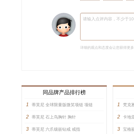
请输入点评内容，不少于1
详细的观点和态度会让您获得更
同品牌产品排行榜
1
1
蒂芙尼 全球限量版微笑项链 项链
梵克雅
2
2
蒂芙尼 石上鸟胸针 胸针
卡地亚
3
3
蒂芙尼 六爪镶嵌钻戒 戒指
宝格丽