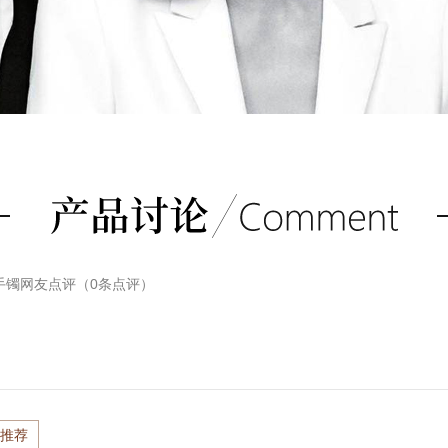
金手镯
网友点评（
0
条点评）
推荐