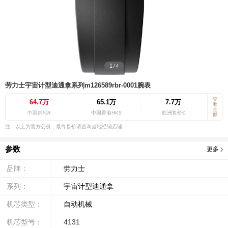
1
/
4
劳力士宇宙计型迪通拿系列m126589rbr-0001腕表
查
64.7万
65.1万
7.7万
看
全
中国内地¥
中国香港HK$
欧洲售价€
部
注：以上为官方公价，最终售价请咨询当地经销店铺
参数
更多
品牌：
劳力士
系列：
宇宙计型迪通拿
机芯类型：
自动机械
机芯型号：
4131