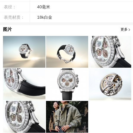
表径：
40毫米
表壳材质：
18k白金
图片
更多