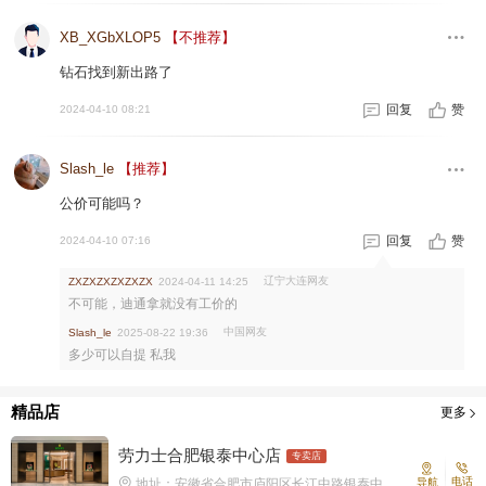
XB_XGbXLOP5
【不推荐】
钻石找到新出路了
回复
赞
2024-04-10 08:21
Slash_le
【推荐】
公价可能吗？
回复
赞
2024-04-10 07:16
辽宁大连网友
ZXZXZXZXZXZX
2024-04-11 14:25
不可能，迪通拿就没有工价的
中国网友
Slash_le
2025-08-22 19:36
多少可以自提 私我
精品店
更多
劳力士合肥银泰中心店
专卖店
电话
地址：安徽省合肥市庐阳区长江中路银泰中
导航