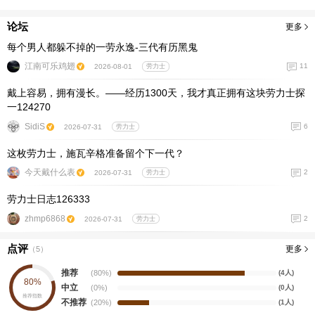
论坛
更多
每个男人都躲不掉的一劳永逸-三代有历黑鬼
江南可乐鸡翅
11
2026-08-01
劳力士
戴上容易，拥有漫长。——经历1300天，我才真正拥有这块劳力士探
一124270
SidiS
6
2026-07-31
劳力士
这枚劳力士，施瓦辛格准备留个下一代？
今天戴什么表
2
2026-07-31
劳力士
劳力士日志126333
zhmp6868
2
2026-07-31
劳力士
点评
更多
（
5
）
推荐
(80%)
(4人)
80%
中立
(0%)
(0人)
推荐指数
不推荐
(20%)
(1人)