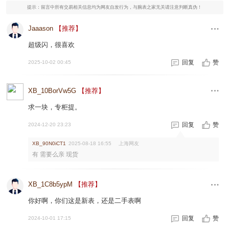
提示：留言中所有交易相关信息均为网友自发行为，与腕表之家无关请注意判断真伪！
Jaaason
【推荐】
超级闪，很喜欢
回复
赞
2025-10-02 00:45
XB_10BorVw5G
【推荐】
求一块，专柜提。
回复
赞
2024-12-20 23:23
上海网友
XB_90N0iCT1
2025-08-18 16:55
有 需要么亲 现货
XB_1C8b5ypM
【推荐】
你好啊，你们这是新表，还是二手表啊
回复
赞
2024-10-01 17:15