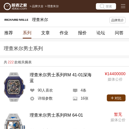
>
品牌大全
>
理查米尔
搜索
理查米尔
品牌简介
推荐
系列
文章
作业
报价
论坛
问答
理查米尔男士系列
共
222
款相关腕表
¥14400000
理查米尔男士系列RM 41-01深海
媒体公价
蓝
90
人喜欢
4条
详细参数
16张
对比
暂无
理查米尔男士系列RM 64-01
媒体公价