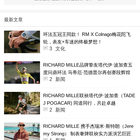
最新文章
环法五冠王同款！ RM X Colnago梅花陀飞
轮，表友+车迷的终极梦想！
3
文化
RICHARD MILLE品牌挚友塔代伊·波加查五
度问鼎环法 马蒂厄·范德普尔再创赛段辉煌
2
新闻
RICHARD MILLE联袂塔代伊·波加查（TADE
J POGACAR) 同道同行，共赴卓越
2
新闻
RICHARD MILLE 携手杰瑞米·斯特朗（Jere
my Strong） 制表奢牌联袂实力派演艺巨匠