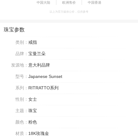
中国大陆
欧洲售价
中国香港
以上为官方媒体公价，仅供参考
珠宝参数
类别：
戒指
品牌：
宝曼兰朵
发源地：
意大利品牌
型号：
Japanese Sunset
系列：
RITRATTO系列
性别：
女士
主题：
珠宝
颜色：
粉色
材质：
18K玫瑰金