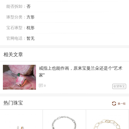
能否拆卸：
否
琢型分类：
方形
宝石琢型：
枕形
官网电话：
暂无
相关文章
戒指上也能作画，原来宝曼兰朵还是个“艺术
家”
0
欲望珠宝
热门珠宝
换一组