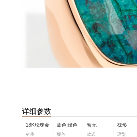
详细参数
18K玫瑰金
蓝色,绿色
暂无
枕形
材质
颜色
款式
琢型