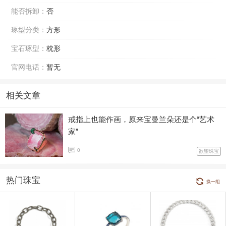
能否拆卸：
否
琢型分类：
方形
宝石琢型：
枕形
官网电话：
暂无
相关文章
戒指上也能作画，原来宝曼兰朵还是个“艺术
家”
0
欲望珠宝
热门珠宝
换一组