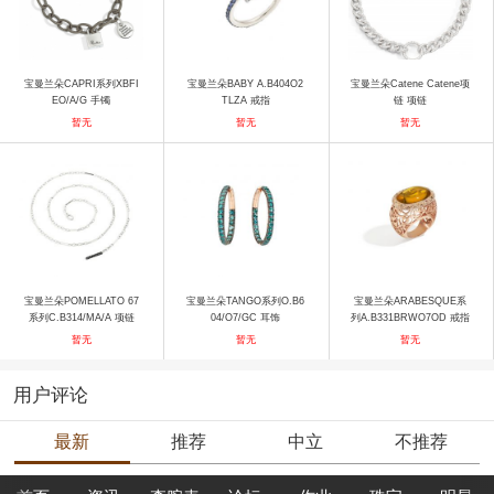
宝曼兰朵CAPRI系列XBFI
宝曼兰朵BABY A.B404O2
宝曼兰朵Catene Catene项
EO/A/G 手镯
TLZA 戒指
链 项链
暂无
暂无
暂无
宝曼兰朵POMELLATO 67
宝曼兰朵TANGO系列O.B6
宝曼兰朵ARABESQUE系
系列C.B314/MA/A 项链
04/O7/GC 耳饰
列A.B331BRWO7OD 戒指
暂无
暂无
暂无
用户评论
最新
推荐
中立
不推荐