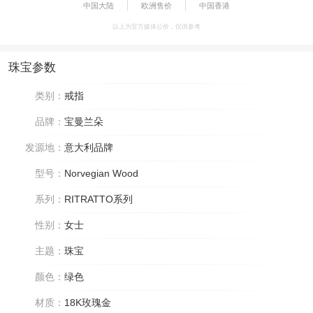
中国大陆
欧洲售价
中国香港
以上为官方媒体公价，仅供参考
珠宝参数
类别：
戒指
品牌：
宝曼兰朵
发源地：
意大利品牌
型号：
Norvegian Wood
系列：
RITRATTO系列
性别：
女士
主题：
珠宝
颜色：
绿色
材质：
18K玫瑰金