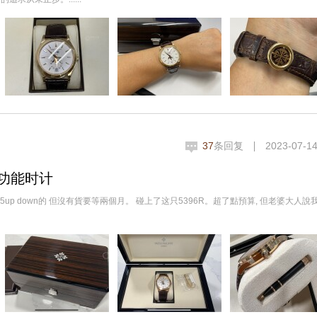
37
条回复
2023-07-14
功能时计
5up down的 但沒有貨要等兩個月。 碰上了这只5396R。超了點預算, 但老婆大人說