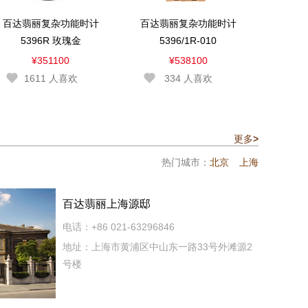
百达翡丽复杂功能时计
百达翡丽复杂功能时计
5396R 玫瑰金
5396/1R-010
¥351100
¥538100
1611
人喜欢
334
人喜欢
更多
>
热门城市：
北京
上海
百达翡丽上海源邸
电话：+86 021-63296846
地址：上海市黄浦区中山东一路33号外滩源2
号楼