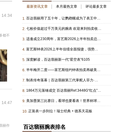
最新资讯文章
本月最热文章
评论最多文章
 14:34
百达翡丽用了五十年，让鹦鹉螺成为了表王中的表王
1.
七枚价值超过千万美元的腕表 欢迎来到拍卖收藏新时代
2.
多都不
适逢成立230周年，富艺斯2026上半年拍卖总成交额逾5.07亿美元，全球成交率达90%，斩获多项世界拍卖纪录
3.
富艺斯钟表2026上半年佳绩全面报捷，强势领衔全球拍卖市场
4.
深度解读，百达翡丽新一代“星空表”6105
5.
半年梅开二度——富艺斯纽约钟表拍卖再破美国钟表拍卖历史 最高成交总额纪录
6.
制表传奇落幕｜百达翡丽第三代掌舵人菲力·斯登辞世
7.
1864万元落锤成交 百达翡丽Ref.3448G“红点”腕表领衔佳士得拍卖会
8.
美加墨第三比赛日，看球也要看表！世界杯球员腕表图鉴第一篇
9.
 14:47
正装表一步到位！瑞士经典 + 德系天花板
10.
翡丽作
百达翡丽腕表排名