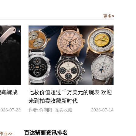
更多
>
鹦鹉螺成
七枚价值超过千万美元的腕表 欢迎
来到拍卖收藏新时代
2026-07-23
作者: 许朝阳
拍卖收藏
2026-07-14
百达翡丽资讯排名
作业>>