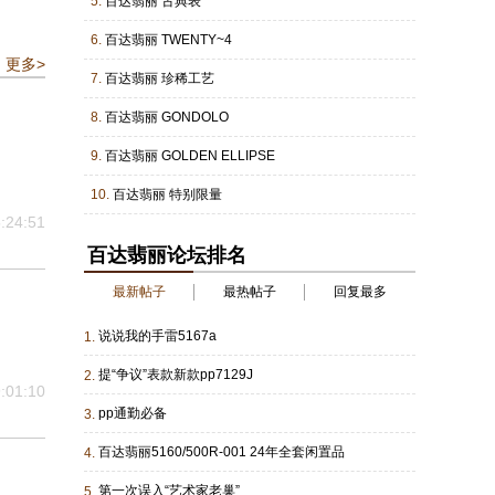
5.
百达翡丽 古典表
6.
百达翡丽 TWENTY~4
更多>
7.
百达翡丽 珍稀工艺
8.
百达翡丽 GONDOLO
9.
百达翡丽 GOLDEN ELLIPSE
10.
百达翡丽 特别限量
:24:51
百达翡丽论坛排名
最新帖子
最热帖子
回复最多
说说我的手雷5167a
1.
提“争议”表款新款pp7129J
2.
:01:10
pp通勤必备
3.
百达翡丽5160/500R-001 24年全套闲置品
4.
第一次误入“艺术家老巢”
5.