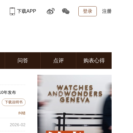
下载APP
登录
注册
问答
点评
购表心得
10年发布
下载说明书
纠错
2026-02