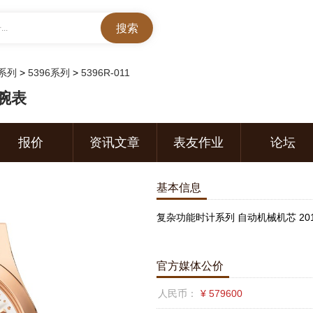
..
系列
>
5396系列
>
5396R-011
1腕表
报价
资讯文章
表友作业
论坛
基本信息
复杂功能时计系列 自动机械机芯 20
官方媒体公价
人民币：
¥ 579600