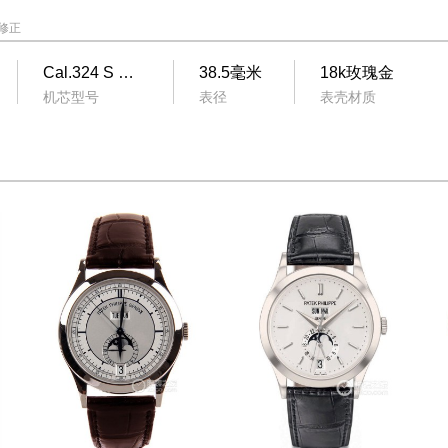
修正
Cal.324 S QA LU 24 H
38.5毫米
18k玫瑰金
机芯型号
表径
表壳材质