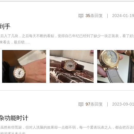
35
条回复
2024-01-19
到手
前后入了几块，之后每天不断的看贴，觉得自己年纪已经到了缺少一块正装表，看了好
，最后锁......
97
条回复
2023-09-01
杂功能时计
词虽然有些荒诞，但对人洗脑的效果却一点都不弱，每一个爱表玩表之人，都会把百达
从未止步。......