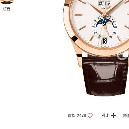
反面
喜欢
2479
对比
图