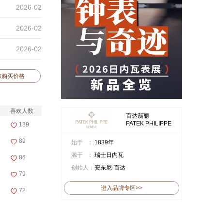
2026-02
2026-02
2026-02
布购买价格
喜欢人数
百达翡丽
PATEK PHILIPPE
139
89
始于 ：
1839年
源于 ：
瑞士日内瓦
86
创始人：
安东尼·百达
79
进入品牌专区>>
72