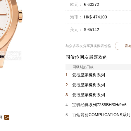
欧元：
€ 60372
港币：
HK$ 474100
美元：
$ 65142
与众多表友分享真实购表价格
发
同价位网友最喜欢的
同级别热门款
1
爱彼皇家橡树系列
15513BA.OO.1320BA.01
2
爱彼皇家橡树系列
26450OR.OO.1356OR.01-B
3
爱彼皇家橡树系列
15553BA.OO.1356BA.04
4
宝玑经典系列7235BH/0H/9V6
5
百达翡丽COMPLICATIONS系列
解
4946G-001