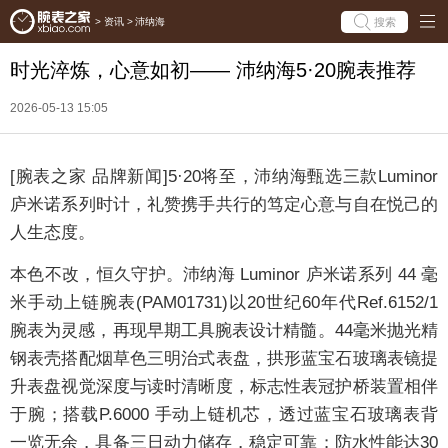
搜索
>
资讯
>
沛纳海
时光淬炼，心意如初—— 沛纳海5·20腕表推荐
2026-05-13 15:05
[腕表之家 品牌新闻]5·20将至，沛纳海甄选三款Luminor
庐米诺系列时计，礼赞携手共行的笃定心意与自在悦己的
人生态度。
本色不改，恒久守护。沛纳海 Luminor 庐米诺系列 44 毫
米手动上链腕表(PAM01731)以20世纪60年代Ref.6152/1
腕表为灵感，再现早期工具腕表设计精髓。44毫米抛光精
钢表壳搭配烟草色三明治式表盘，拱形蓝宝石玻璃表镜提
升表盘视觉深度与读时清晰度，标志性表冠护桥装置相伴
于腕；搭载P.6000 手动上链机芯，透过蓝宝石玻璃表背
一览无余，具备三日动力储存，稳定可靠；防水性能达30