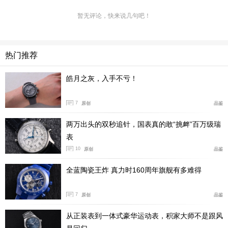
暂无评论，快来说几句吧！
热门推荐
皓月之灰，入手不亏！
7
原创
品鉴
两万出头的双秒追针，国表真的敢“挑衅”百万级瑞
表
10
原创
品鉴
全蓝陶瓷王炸 真力时160周年旗舰有多难得
7
原创
品鉴
从正装表到一体式豪华运动表，积家大师不是跟风