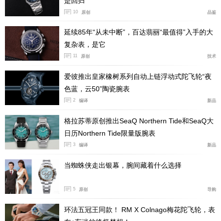
是回归
10
原创
品鉴
延续85年“从未中断”，百达翡丽“最值得”入手的大
复杂表，是它
11
原创
技术
爱彼推出皇家橡树系列自动上链浮动式陀飞轮“夜
PAM01731
色蓝，云50”陶瓷腕表
机芯：P.6000手动上链机械机芯，夹板经水平磨砂润饰，
2
编译
新品
饰有蓝色镌刻。直径15½法分，厚4.5毫米，19石，每小
格拉苏蒂原创推出SeaQ Northern Tide和SeaQ大
时振动21,600次。Incabloc®防震装置。单个发条盒。110
日历Northern Tide限量版腕表
个零件。
3
编译
新品
功能：时、分、小秒针、停秒功能。
当蜘蛛侠走出银幕，腕间藏着什么选择
动力储存：3日（72小时）。
5
原创
导购
表壳：直径44毫米，抛光精钢表壳、抛光表圈及磨砂表冠
环法五冠王同款！ RM X Colnago梅花陀飞轮，表
护桥装置。磨砂及抛光精钢开放式表背。拱形蓝宝石玻璃