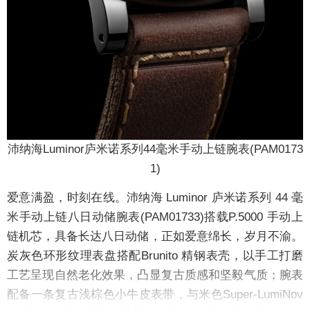
沛纳海Luminor庐米诺系列44毫米手动上链腕表(PAM0173
1)
爱意满盈，时刻在线。沛纳海 Luminor 庐米诺系列 44 毫
米手动上链八日动储腕表(PAM01733)搭载P.5000 手动上
链机芯，具备长达八日动储，正如爱意绵长，岁月不渝。
炭灰色环形纹理表盘搭配Brunito 精钢表壳，以手工打磨
工艺呈现自然老化效果，凸显复古质感和坚毅气质；腕表
配备一条复古浅棕色小牛皮表带，与米色Super-LumiNov