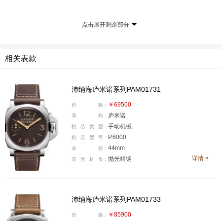
a®夜光涂层相呼应；另附一条黑色橡胶表带，满足多种
场景需求。
点击展开剩余部分
相关表款
沛纳海庐米诺系列PAM01731
￥69500
价
格：
庐米诺
系
列：
手动机械
机
芯
类
型：
P.6000
机
芯
型
号：
44mm
表
径：
详情 >
抛光精钢
表
壳
材
质：
沛纳海庐米诺系列PAM01733
￥85900
价
格：