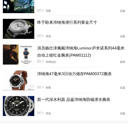
ck Release System™) ，无需任何工具即可更换表带，
0
转载
品鉴
适配多元风格。
终于盼来沛纳海潜行系列黄金尺寸
6
原创
品鉴
演员杨仕泽佩戴沛纳海Luminor庐米诺系列44毫米
自动上链红金腕表(PAM01112)
0
官网动态
新闻
沛纳海47毫米3日动力储存PAM00372腕表
0
转载
品鉴
新一代深水利器 品鉴沛纳海防磁潜水腕表
沛纳海 Luminor Due庐米诺系列38毫米自动上链红金月相
腕表(PAM01181)
5
原创
品鉴
沛纳海Luminor庐米诺系列44毫米手动上链腕表