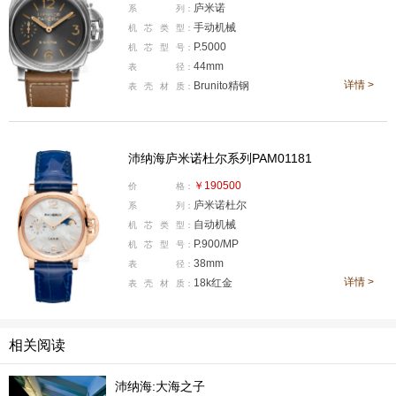
庐米诺
系
列：
手动机械
机
芯
类
型：
P.5000
机
芯
型
号：
44mm
表
径：
详情 >
Brunito精钢
表
壳
材
质：
沛纳海庐米诺杜尔系列PAM01181
沛纳海Luminor庐米诺系列44毫米手动上链八日动储腕表
￥190500
价
格：
(PAM01733)
庐米诺杜尔
系
列：
自动机械
机
芯
类
型：
红金淬炼，挚情隽永。沛纳海 Luminor Due庐米诺系列红
P.900/MP
机
芯
型
号：
金月相腕表(PAM01181)38毫米表壳采用沛纳海专利Goldt
38mm
表
径：
详情 >
18k红金
ech™红金材质，呈现浓郁色泽，兼具高耐受性和抗氧化
表
壳
材
质：
性，不惧岁月流逝；莹润珍珠贝母表盘之上，18K金质月
亮缓缓转动，记录爱情点滴。腕表搭载P.900/MP自动上链
相关阅读
机芯，具备三日动力储存。蓝色亮面鳄鱼皮表带与月相盘
内的深蓝星空呼应，并搭载沛纳海表带快拆系统(PAM Cli
沛纳海:大海之子