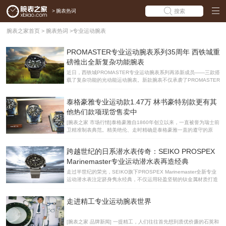
>
腕表热词
搜索
腕表之家首页
>
腕表热词
>
专业运动腕表
PROMASTER专业运动腕表系列35周年 西铁城重
磅推出全新复杂功能腕表
近日，西铁城PROMASTER专业运动腕表系列再添新成员——三款搭
载了复杂功能的光动能运动腕表。新款腕表不仅承袭了PROMASTER
系列一贯的优异性能，而且配备了西铁城全新研发的U822机芯，以
傲然姿态点燃超凡想象。PROMASTER复杂功能光动能腕表JV1005-
泰格豪雅专业运动款1.47万 林书豪特别款更有其
02W 西铁城PROMASTER系列诞生于1989年，定位于专业运动腕表
系列，面向在天空、陆地和海洋等极具挑战性环境中活动的专业人
他热们款项现货售卖中
士，提供满足其需求的腕表。 2024年是PROMASTER系列创立35周
[腕表之家 市场行情]泰格豪雅自1860年创立以来，一直被誉为瑞士前
年，为庆祝这一里程碑时刻，西铁城推出三款搭载了全新研发的U82
卫精准制表典范。精美绝伦、走时精确是泰格豪雅一直的遵守的原
2机芯的复杂功能腕表。腕表表盘上的数显屏从LED升级为MIP（
则，其品牌下的腕表表款经典耐看，受到了表友们的好评。近日，笔
者在走访亨吉利世界名表中心(北京西单商场)时了解到，这里泰格豪
跨越世纪的日系潜水表传奇：SEIKO PROSPEX
雅新品款式众多，更有时尚运动系列的经典腕表现货1.47万。心动的
小伙伴们就赶紧行动起来吧！泰格豪雅专业运动系列WAE1113.FT60
Marinemaster专业运动潜水表再造经典
04腕表 这款腕表是全球第一只专为高尔夫球运动设计，可供职业高
走过半世纪的荣光，SEIKO旗下PROSPEX Marinemaster全新专业
尔夫球手们在球场上佩戴的腕表，直到现在，大多数高尔夫球手仍然
运动潜水表注定跻身隽永经典，不仅运用轻盈坚韧的钛金属材质打造
认为这是不可能实现的梦想。方形表盘设计给人一种简约时尚的运动
一体成型表壳， 也捍卫必须精准的机芯。今年适逢PROSPEX潜水表
气息，黑色钛金属表壳外加黑色橡胶
50周年，SEIKO特于8月28日推出被钟表界昵称为「鲔鱼罐头」的全
走进精工专业运动腕表世界
新经典潜水表款SBDX014G，与两款以海洋美景为设计概念的潜水表
50周年限量款「GOLD OCEAN」、「PLATINUM OCEAN」，皆搭
载金属陶瓷外壳保护圈、焕发英姿骁勇的标记，也为表面做好防御工
[腕表之家 品牌新闻] 一提精工，人们往往首先想到质优价廉的石英和
事，非凡之作预计将再次称霸运动钟表市场。SEIKO 潜水表50周年