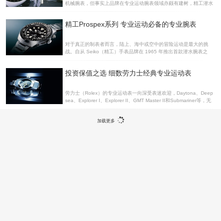
机械腕表，但事实上品牌在专业运动腕表领域亦颇有建树，精工潜水
限量款Platinum Ocean 1965年SEI
腕表就是其中的典型，而对从事不同运动的专业人士，品牌最新的Pr
ospex系列正是他们的完美选择。 精工与体育的渊源可以追溯到196
精工Prospex系列 专业运动必备的专业腕表
4年——担任东京奥运会的官方计时。同一年，精工推出了首款计时
码表，这是日本制表品牌向前发展历程中的一大步。在运动腕表领域
小试牛刀之后，精工开始涉足专业腕表制造，工程师Ikuo Tokunaga
对于真正的制表者而言，陆上、海中或空中的冒险运动是最大的挑
先生正是该项目的主要负责人。在他的领导下，精工收获了超过100
战。自从 Seiko（精工）手表品牌在 1965 年推出首款潜水腕表之
项专业腕表专利，并研发出包括潜水、飞行及探险在内的多种类专业
后，Seiko 持续超越专业运动员的期待，而他们所需要的腕表必须符
运动腕表。海：精工潜水腕表
合真正的专业规格。Seiko Prospex 系列融合了 Seiko 在运动腕表领
投资保值之选 细数劳力士经典专业运动表
域的所有专业知识。从 1964 年的 1,278 项计时装置，到成为运动腕
表科技领域的先驱Seiko 在 1964 年宣布踏上运动计时科技领域的世
界舞台，推出新一代的计时与计分装置，因而树立下全新标准。 这类
劳力士（Rolex）的专业运动表一向深受表迷欢迎，Daytona、Deep
涵盖多项运动的计时、计分与显示系统包含至少 1,278 项装置。此
sea、Explorer I、Explorer II、GMT Master II和Submariner等，无
后，Seiko 便以各项运动的挑战作为灵感来源，持
论全新或二手都反应热烈，更获表迷视为投资保值之选。传奇深潜表
劳力士运动表质素非凡，可追溯到1926年研发出第一枚防水兼防尘的
加载更多
腕表开始，定下品牌蚝式腕表的精准可靠的专业形象，对于每一枚运
动表的品质，劳力士表厂都经过一连串严苛测试步骤，举例测试深潜
表Deepsea，都必需通过等同海底4,950米的水深压力，是比型号标
示的3,900米还高的标准，也因此品牌也信心十足的派出腕表去参与
各界探索活动，上天下海，甚至极地