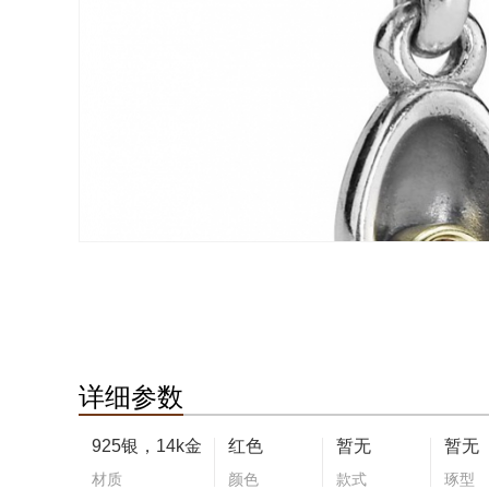
详细参数
925银，14k金
红色
暂无
暂无
材质
颜色
款式
琢型