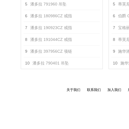
5
潘多拉 791960 吊坠
5
蒂芙尼
6
潘多拉 180986CZ 戒指
6
伯爵 G
7
潘多拉 190923CZ 戒指
7
宝格丽 
8
潘多拉 191044CZ 戒指
8
蒂芙尼 T
9
潘多拉 397956CZ 项链
9
施华洛
10
潘多拉 790401 吊坠
10
施华
关于我们
联系我们
加入我们