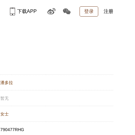
下载APP
登录
注册
：
潘多拉
：
暂无
：
女士
：
790477RHG