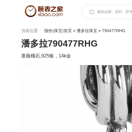
腕表品牌、系列、型号.
当前位置:
报价(珠宝)首页
>
潘多拉珠宝
>
790477RHG
潘多拉790477RHG
蔷薇榴石,925银，14k金