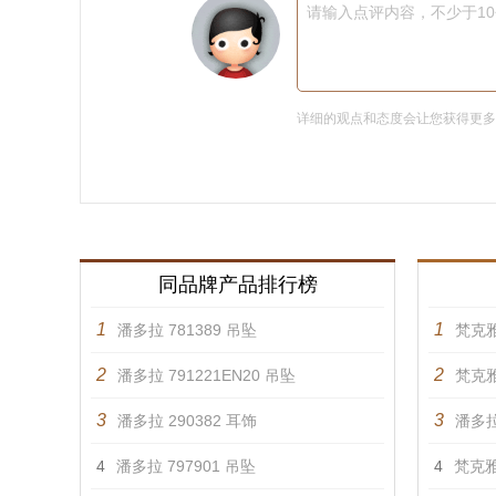
请输入点评内容，不少于1
详细的观点和态度会让您获得更
同品牌产品排行榜
1
1
潘多拉 781389 吊坠
梵克雅
2
2
潘多拉 791221EN20 吊坠
梵克雅
3
3
潘多拉 290382 耳饰
潘多拉
4
潘多拉 797901 吊坠
4
梵克雅