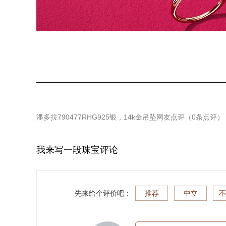
潘多拉790477RHG925银，14k金吊坠
网友点评（
0
条点评）
我来写一段珠宝评论
先来给个评价吧：
推荐
中立
不