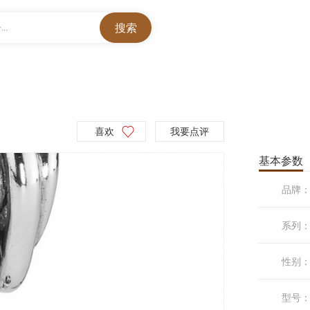
..
喜欢
我要点评
基本参数
品牌
系列
性别
型号