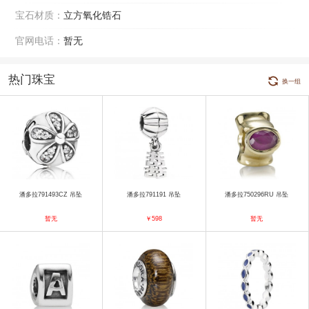
宝石材质：
立方氧化锆石
官网电话：
暂无
热门珠宝
换一组
潘多拉791493CZ 吊坠
潘多拉791191 吊坠
潘多拉750296RU 吊坠
暂无
￥598
暂无