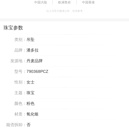
中国大陆
欧洲售价
中国香港
以上为官方媒体公价，仅供参考
珠宝参数
类别：
吊坠
品牌：
潘多拉
发源地：
丹麦品牌
型号：
790368PCZ
性别：
女士
主题：
珠宝
颜色：
粉色
材质：
氧化银
能否拆卸：
否