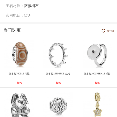
宝石材质：
蔷薇榴石
官网电话：
暂无
热门珠宝
换一组
潘多拉790912 吊坠
潘多拉197087CZ 戒指
潘多拉190152EN12 戒指
暂无
暂无
暂无