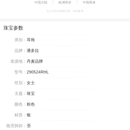
中国大陆
欧洲售价
中国香港
以上为官方媒体公价，仅供参考
珠宝参数
类别：
耳饰
品牌：
潘多拉
发源地：
丹麦品牌
型号：
290524RHL
性别：
女士
主题：
珠宝
颜色：
粉色
材质：
银
能否拆卸：
否