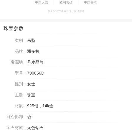
中国大陆
欧洲售价
中国香港
以上为官方媒体公价，仅供参考
珠宝参数
类别：
吊坠
品牌：
潘多拉
发源地：
丹麦品牌
型号：
790856D
性别：
女士
主题：
珠宝
材质：
925银，14k金
能否拆卸：
否
宝石材质：
无色钻石