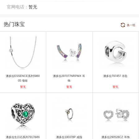
官网电话：
暂无
热门珠宝
换一组
潘多拉ESSENCE系列5960
潘多拉297077NRPMX 耳
潘多拉797457 吊坠
05 项链
饰
暂无
暂无
暂无
潘多拉生日石系列791784N
潘多拉190378P 戒指
潘多拉290528CZ 耳饰