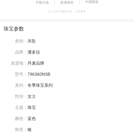
中国香港
中国大陆
欧洲售价
以上为官方媒体公价，仅供参考
珠宝参数
类别：
吊坠
品牌：
潘多拉
发源地：
丹麦品牌
型号：
796360NSB
系列：
冬季珠宝系列
性别：
女士
主题：
珠宝
颜色：
蓝色
材质：
银