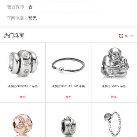
能否拆卸：
否
官网电话：
暂无
热门珠宝
换一组
潘多拉790328CCZ 吊坠
潘多拉590715CGY-M 手镯
潘多拉790422 吊坠
暂无
暂无
暂无