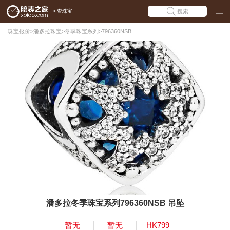
>
查珠宝
搜索
珠宝报价
>
潘多拉珠宝
>
冬季珠宝系列
>
796360NSB
潘多拉冬季珠宝系列796360NSB 吊坠
暂无
暂无
HK799