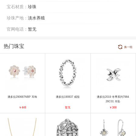
宝石材质：
珍珠
珍珠产地：
淡水养殖
官网电话：
暂无
热门珠宝
换一组
潘多拉290687NBP 耳饰
潘多拉190837 戒指
潘多拉2019 冬季系列7984
26C01 吊坠
￥448
暂无
￥368