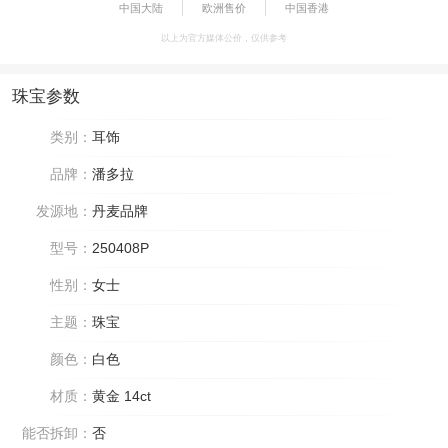
中国大陆
欧洲售价
中国香港
以上为官方媒体公价，仅供参考
珠宝参数
类别：
耳饰
品牌：
潘多拉
发源地：
丹麦品牌
型号：
250408P
性别：
女士
主题：
珠宝
颜色：
白色
材质：
黄金 14ct
能否拆卸：
否