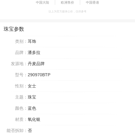
中国大陆
欧洲售价
中国香港
以上为官方媒体公价，仅供参考
珠宝参数
类别：
耳饰
品牌：
潘多拉
发源地：
丹麦品牌
型号：
290970BTP
性别：
女士
主题：
珠宝
颜色：
蓝色
材质：
氧化银
能否拆卸：
否