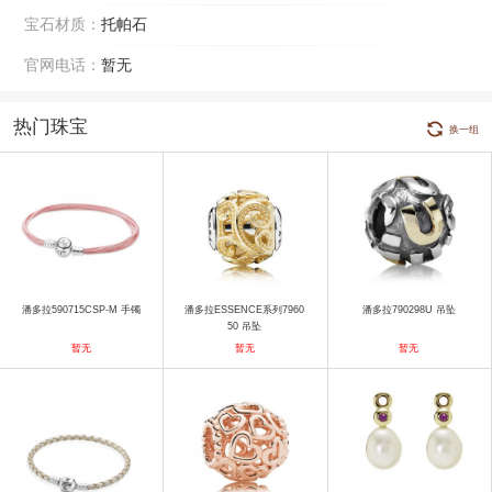
宝石材质：
托帕石
官网电话：
暂无
热门珠宝
换一组
潘多拉590715CSP-M 手镯
潘多拉ESSENCE系列7960
潘多拉790298U 吊坠
50 吊坠
暂无
暂无
暂无