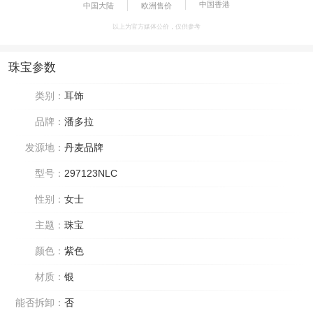
中国香港
中国大陆
欧洲售价
以上为官方媒体公价，仅供参考
珠宝参数
类别：
耳饰
品牌：
潘多拉
发源地：
丹麦品牌
型号：
297123NLC
性别：
女士
主题：
珠宝
颜色：
紫色
材质：
银
能否拆卸：
否