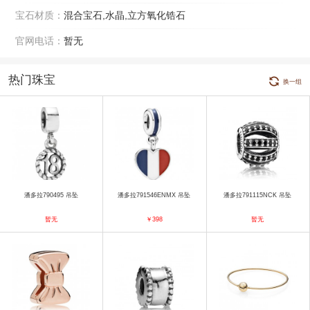
宝石材质：
混合宝石,水晶,立方氧化锆石
官网电话：
暂无
热门珠宝
换一组
潘多拉790495 吊坠
潘多拉791546ENMX 吊坠
潘多拉791115NCK 吊坠
暂无
￥398
暂无