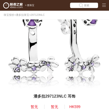
>
查珠宝
搜索
珠宝报价
>
潘多拉珠宝
>
297123NLC
潘多拉297123NLC 耳饰
暂无
暂无
HK599