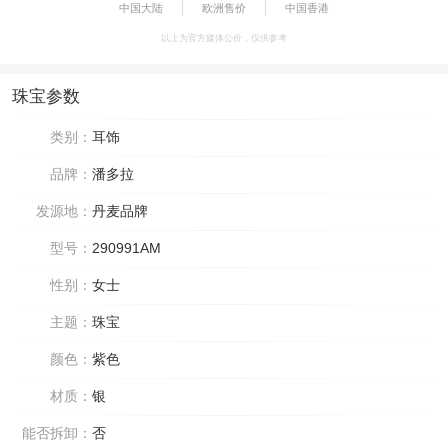
中国大陆
欧洲售价
中国香港
以上为官方媒体公价，仅供参考
珠宝参数
类别：
耳饰
品牌：
潘多拉
发源地：
丹麦品牌
型号：
290991AM
性别：
女士
主题：
珠宝
颜色：
紫色
材质：
银
能否拆卸：
否