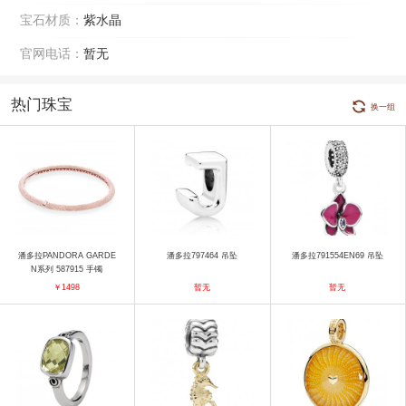
宝石材质：
紫水晶
官网电话：
暂无
热门珠宝
换一组
潘多拉PANDORA GARDE
潘多拉797464 吊坠
潘多拉791554EN69 吊坠
N系列 587915 手镯
￥1498
暂无
暂无