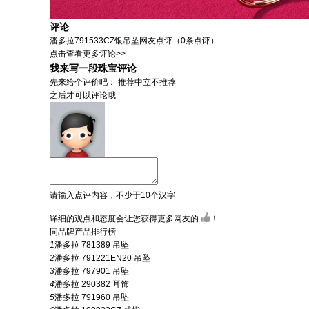
评论
潘多拉791533CZ银吊坠
网友点评（
0
条点评）
点击查看更多评论>>
我来写一段珠宝评论
先来给个评价吧：
推荐
中立
不推荐
之后才可以评论哦
请输入点评内容，不少于10个汉字
详细的观点和态度会让您获得更多网友的
！
同品牌产品排行榜
1
潘多拉 781389 吊坠
2
潘多拉 791221EN20 吊坠
3
潘多拉 797901 吊坠
4
潘多拉 290382 耳饰
5
潘多拉 791960 吊坠