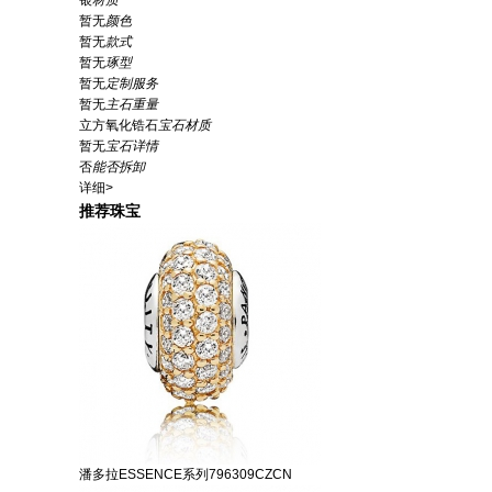
银
材质
暂无
颜色
暂无
款式
暂无
琢型
暂无
定制服务
暂无
主石重量
立方氧化锆石
宝石材质
暂无
宝石详情
否
能否拆卸
详细>
推荐珠宝
潘多拉ESSENCE系列796309CZCN