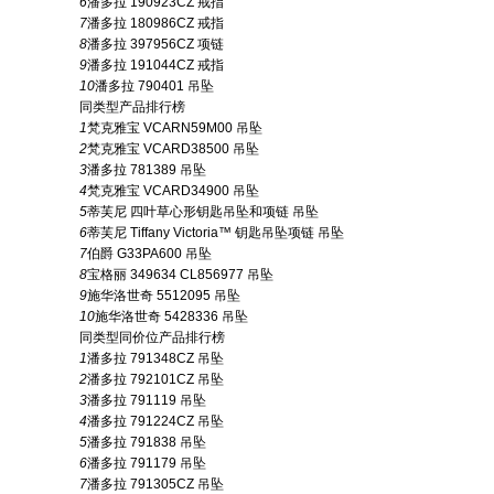
6
潘多拉 190923CZ 戒指
7
潘多拉 180986CZ 戒指
8
潘多拉 397956CZ 项链
9
潘多拉 191044CZ 戒指
10
潘多拉 790401 吊坠
同类型产品排行榜
1
梵克雅宝 VCARN59M00 吊坠
2
梵克雅宝 VCARD38500 吊坠
3
潘多拉 781389 吊坠
4
梵克雅宝 VCARD34900 吊坠
5
蒂芙尼 四叶草心形钥匙吊坠和项链 吊坠
6
蒂芙尼 Tiffany Victoria™ 钥匙吊坠项链 吊坠
7
伯爵 G33PA600 吊坠
8
宝格丽 349634 CL856977 吊坠
9
施华洛世奇 5512095 吊坠
10
施华洛世奇 5428336 吊坠
同类型同价位产品排行榜
1
潘多拉 791348CZ 吊坠
2
潘多拉 792101CZ 吊坠
3
潘多拉 791119 吊坠
4
潘多拉 791224CZ 吊坠
5
潘多拉 791838 吊坠
6
潘多拉 791179 吊坠
7
潘多拉 791305CZ 吊坠