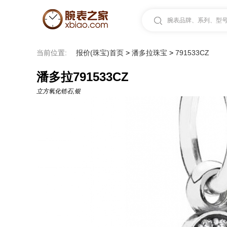
腕表品牌、系列、型号.
当前位置:
报价(珠宝)首页
>
潘多拉珠宝
>
791533CZ
潘多拉791533CZ
立方氧化锆石,银