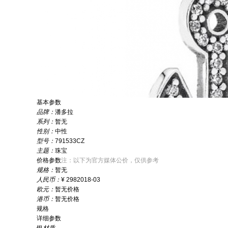
基本参数
品牌：
潘多拉
系列：
暂无
性别：
中性
型号：
791533CZ
主题：
珠宝
价格参数
注：以下为官方媒体公价，仅供参考
规格：
暂无
人民币：
¥ 298
2018-03
欧元：
暂无价格
港币：
暂无价格
规格
详细参数