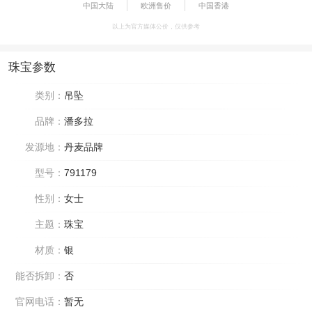
中国大陆
欧洲售价
中国香港
以上为官方媒体公价，仅供参考
珠宝参数
类别：
吊坠
品牌：
潘多拉
发源地：
丹麦品牌
型号：
791179
性别：
女士
主题：
珠宝
材质：
银
能否拆卸：
否
官网电话：
暂无