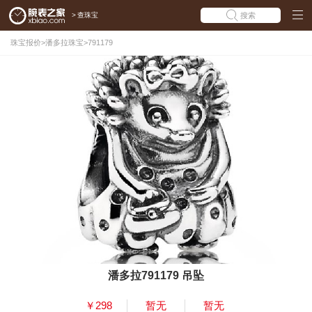
>
查珠宝
搜索
珠宝报价
>
潘多拉珠宝
>
791179
潘多拉791179 吊坠
￥298
暂无
暂无