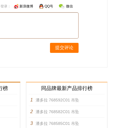
号登录：
新浪微博
QQ号
微信
提交评论
行榜
同品牌最新产品排行榜
1
潘多拉 768592C01 吊坠
2
潘多拉 768582C01 吊坠
3
潘多拉 768585C01 吊坠