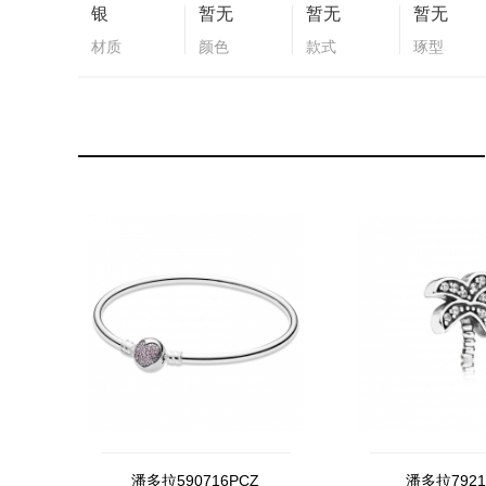
银
暂无
暂无
暂无
材质
颜色
款式
琢型
潘多拉590716PCZ
潘多拉7921