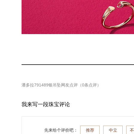
潘多拉791489银吊坠
网友点评（
0
条点评）
我来写一段珠宝评论
先来给个评价吧：
推荐
中立
不