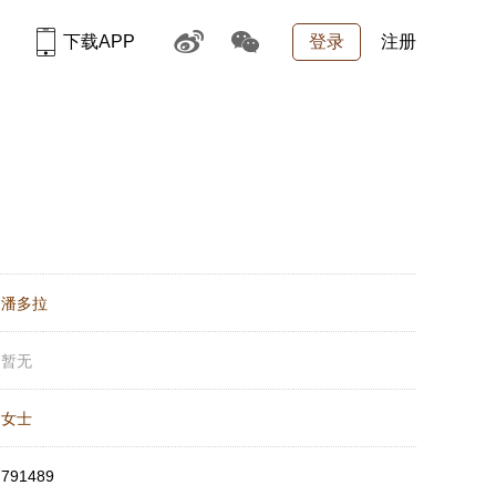
下载APP
登录
注册
：
潘多拉
：
暂无
：
女士
：
791489