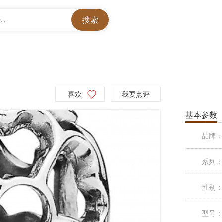
..
喜欢
我要点评
基本参数
品牌
系列
性别
型号