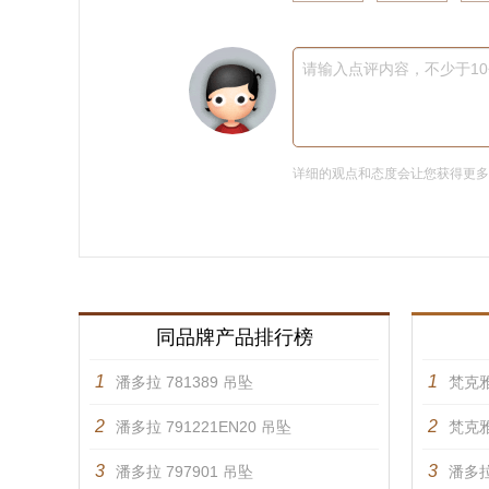
请输入点评内容，不少于1
详细的观点和态度会让您获得更
同品牌产品排行榜
1
1
潘多拉 781389 吊坠
梵克雅
2
2
潘多拉 791221EN20 吊坠
梵克雅
3
3
潘多拉 797901 吊坠
潘多拉