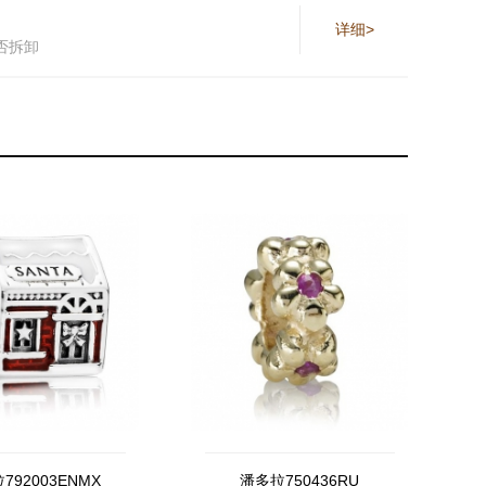
详细>
否拆卸
792003ENMX
潘多拉750436RU