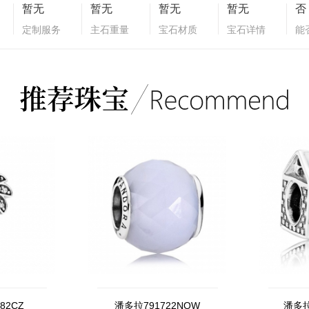
暂无
暂无
暂无
暂无
否
定制服务
主石重量
宝石材质
宝石详情
能
82CZ
潘多拉791722NOW
潘多拉