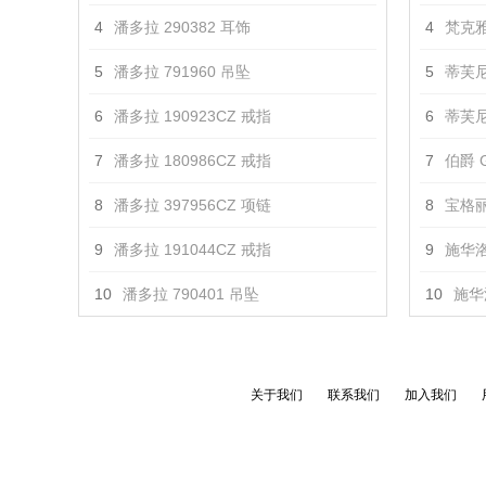
4
潘多拉 290382 耳饰
4
梵克雅
5
潘多拉 791960 吊坠
5
蒂芙尼
6
潘多拉 190923CZ 戒指
6
蒂芙尼 T
7
潘多拉 180986CZ 戒指
7
伯爵 G
8
潘多拉 397956CZ 项链
8
宝格丽 
9
潘多拉 191044CZ 戒指
9
施华洛
10
潘多拉 790401 吊坠
10
施华
关于我们
联系我们
加入我们