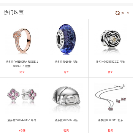
热门珠宝
换一组
潘多拉PANDORA ROSE 1
潘多拉791646 吊坠
潘多拉790575CCZ 吊坠
80997CZ 戒指
暂无
暂无
暂无
潘多拉290647PCZ 耳饰
潘多拉790526 吊坠
潘多拉B800341 套系
￥398
暂无
暂无