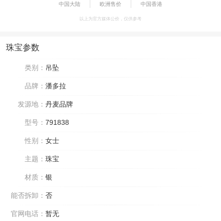
中国大陆
欧洲售价
中国香港
以上为官方媒体公价，仅供参考
珠宝参数
类别：
吊坠
品牌：
潘多拉
发源地：
丹麦品牌
型号：
791838
性别：
女士
主题：
珠宝
材质：
银
能否拆卸：
否
官网电话：
暂无