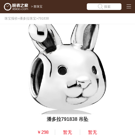
>
查珠宝
搜索
珠宝报价
>
潘多拉珠宝
>
791838
潘多拉791838 吊坠
￥298
暂无
暂无