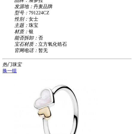
品牌：
潘多拉
发源地：
丹麦品牌
型号：
791224CZ
性别：
女士
主题：
珠宝
材质：
银
能否拆卸：
否
宝石材质：
立方氧化锆石
官网电话：
暂无
热门珠宝
换一组