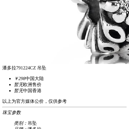
潘多拉791224CZ 吊坠
￥298
中国大陆
暂无
欧洲售价
暂无
中国香港
以上为官方媒体公价，仅供参考
珠宝参数
类别：
吊坠