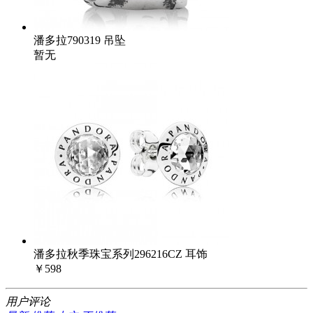
潘多拉790319 吊坠
暂无
潘多拉秋季珠宝系列296216CZ 耳饰
￥598
用户评论