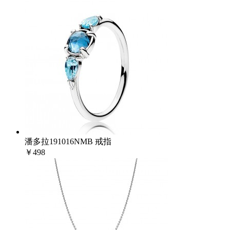
潘多拉191016NMB 戒指
￥498