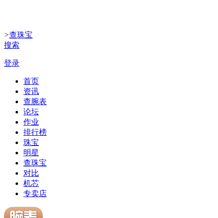
>
查珠宝
搜索
登录
首页
资讯
查腕表
论坛
作业
排行榜
珠宝
明星
查珠宝
对比
机芯
专卖店