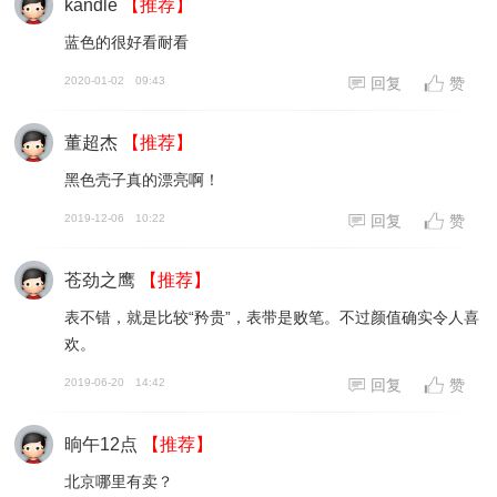
kandle
【推荐】
蓝色的很好看耐看
2020-01-02
09:43
回复
赞
董超杰
【推荐】
黑色壳子真的漂亮啊！
2019-12-06
10:22
回复
赞
苍劲之鹰
【推荐】
表不错，就是比较“矜贵”，表带是败笔。不过颜值确实令人喜
欢。
2019-06-20
14:42
回复
赞
晌午12点
【推荐】
北京哪里有卖？