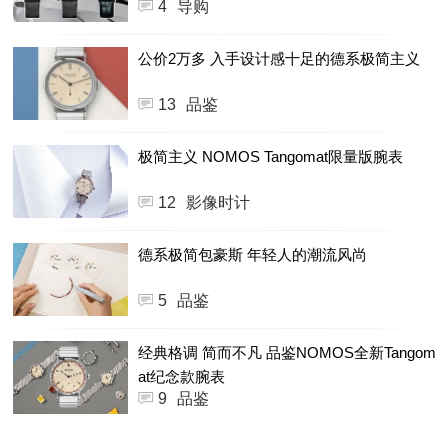
4
导购
公价2万多 入手设计感十足的德系极简主义
13
品鉴
极简主义 NOMOS Tangomat限量版腕表
12
影像时计
德系极简包豪斯 年轻人的潮流风尚
5
品鉴
经典格调 简而不凡 品鉴NOMOS全新Tangom
at纪念款腕表
9
品鉴