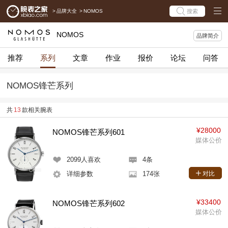
>
品牌大全
>
NOMOS
搜索
NOMOS
品牌简介
推荐
系列
文章
作业
报价
论坛
问答
NOMOS锋芒系列
共
13
款相关腕表
¥28000
NOMOS锋芒系列601
媒体公价
2099
人喜欢
4条
详细参数
174张
对比
¥33400
NOMOS锋芒系列602
媒体公价