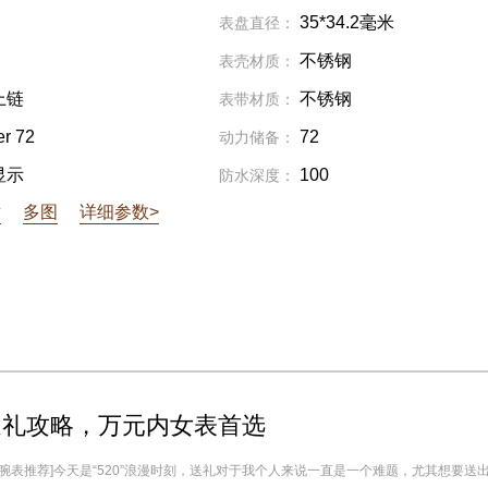
35*34.2毫米
表盘直径：
不锈钢
表壳材质：
上链
不锈钢
表带材质：
er 72
72
动力储备：
显示
100
防水深度：
章
多图
详细参数>
0送礼攻略，万元内女表首选
 腕表推荐]今天是“520”浪漫时刻，送礼对于我个人来说一直是一个难题，尤其想要送