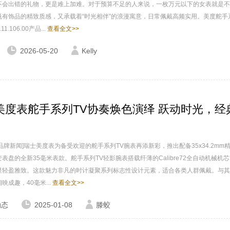
不会出错的礼物，更是难上加难。对于预算不足的人来说，一枚万元以下的女表就是不
既有饰品的精致质感，又承载着“时光相伴”的浪漫寓意，日常佩戴高频实用。美度舵手
.11.106.00产品...
查看全文>>
2026-05-20
Kelly
美度表舵手系列TV协奏焕色演绎 跃动时光，经
品牌新闻]瑞士美度表为备受欢迎的舵手系列TV腕表再添新彩，推出配备35x34.2mm
表盘的全新35毫米表款。舵手系列TV轻影腕表搭载纤薄的Calibre72全自动机械机
显轻盈雅致。这款魅力非凡的时计凝聚系列标志性设计元素，适合各类人群佩戴。与其
映成趣，40毫米...
查看全文>>
动态
2025-01-08
滕蛟