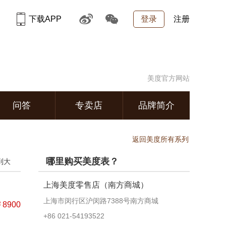
下载APP
登录
注册
美度官方网站
问答
专卖店
品牌简介
返回美度所有系列
哪里购买美度表？
到大
上海美度零售店（南方商城）
上海市闵行区沪闵路7388号南方商城
8900
+86 021-54193522