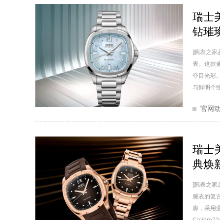
瑞士
钻璀
[腕表之
表。这款
夺目光彩。
与鲜明个性
官网
瑞士
典焕
[腕表之家
腕表的复古
廓，采用