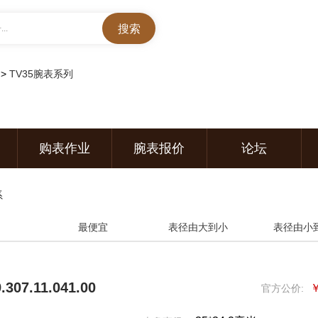
..
>
TV35腕表系列
购表作业
腕表报价
论坛
系
最便宜
表径由大到小
表径由小
307.11.041.00
￥
官方公价: