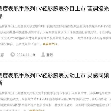
美度表舵手系列TV轻影腕表夺目上市 蓝调流光
璨
家品牌新闻]瑞士美度表为珍爱镶钻时计的腕表爱好者倾情呈现全新演绎的舵手系列TV轻
兼具运动风格与隽雅格调的时计以天际般的蓝调珍珠贝母表盘搭配璀璨真钻，于任何场
35x34.2mm的精巧尺寸令其在纤细手腕间亦能灵动绽放。 舵手系列TV轻影腕表以
重登舞台。其表壳延承了瑞士...
查看全文>>
动态
2024-11-19
滕蛟
美度表舵手系列TV轻影腕表灵动上市 灵感同频
新
品牌新闻]瑞士美度表为其备受赞誉的舵手系列TV腕表引入全新尺寸。延续40毫米舵手
电视机形表壳，全新舵手系列TV轻影腕表以35x34.2mm的精巧尺寸，重新演绎这一
温暖玫瑰金调配搭醇厚巧克力色首度亮相，释放夺目魅力。全新时计突破性地搭载了纤