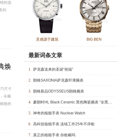
错的选
系列
灵感源于建筑
BIG BEN
最新词条文章
典焕
1.
萨克森送来的圣诞“祝福”
2.
朗格SAXONIA萨克森纤薄腕表
精巧尺寸
3.
朗格新品ODYSSEUS朗格腕表
芯，令腕
4.
豪朗时HL Black Ceramic 黑色陶瓷腕表 “全黑”色泽阐述时间结构
精致的
5.
神奇的核能手表 Nuclear Watch
6.
高科技核能手表 连续工作25年不停歇
7.
真正的核能手表 你敢戴吗