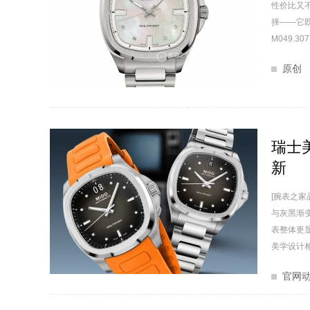
性价比又
择——它
M049.307
原创
瑞士
新
[腕表之家
与灰黑渐变
表整体更
美学设计相
官网