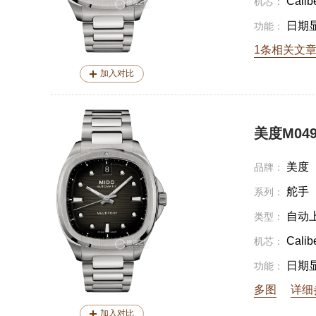
Calib
机芯：
日期
功能：
1条相关文
加入对比
美度M049.
美度
品牌：
舵手
系列：
自动
类型：
Calib
机芯：
日期
功能：
多图
详细
加入对比