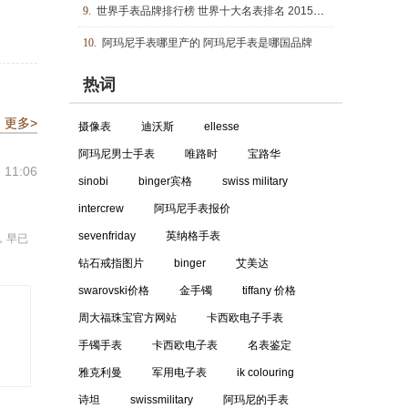
9.
世界手表品牌排行榜 世界十大名表排名 2015瑞士名表排行榜
10.
阿玛尼手表哪里产的 阿玛尼手表是哪国品牌
热词
更多>
摄像表
迪沃斯
ellesse
阿玛尼男士手表
唯路时
宝路华
 11:06
sinobi
binger宾格
swiss military
intercrew
阿玛尼手表报价
sevenfriday
英纳格手表
，早已
钻石戒指图片
binger
艾美达
swarovski价格
金手镯
tiffany 价格
周大福珠宝官方网站
卡西欧电子手表
手镯手表
卡西欧电子表
名表鉴定
雅克利曼
军用电子表
ik colouring
诗坦
swissmilitary
阿玛尼的手表