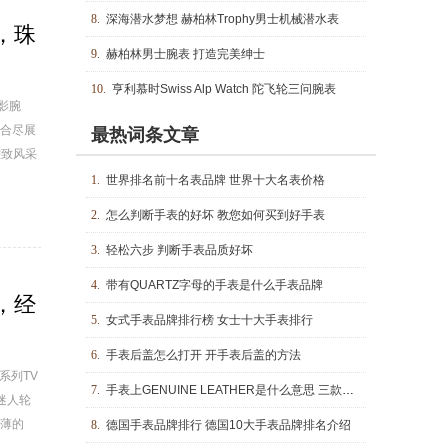
8.
深海潜水梦想 赫柏林Trophy男士机械潜水表
，珠
9.
赫柏林男士腕表 打造完美绅士
10.
亨利慕时Swiss Alp Watch 陀飞轮三问腕表
影腕
合尽展
最热词条文章
雅致风采
1.
世界排名前十名表品牌 世界十大名表价格
2.
怎么判断手表的好坏 教您如何买到好手表
3.
轻松六步 判断手表品质好坏
4.
带有QUARTZ字母的手表是什么手表品牌
，经
5.
女式手表品牌排行榜 女士十大手表排行
6.
手表后盖怎么打开 开手表后盖的方法
系列TV
7.
手表上GENUINE LEATHER是什么意思 三款真皮手表推荐！
迷人轮
薄的
8.
德国手表品牌排行 德国10大手表品牌排名介绍