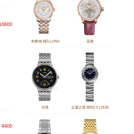
10600
布鲁纳 BELLUNA
花淅
琓美
云漫之境 MISS CLOUD
9400