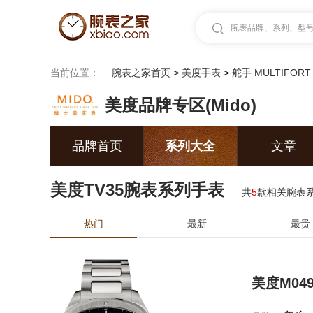
腕表品牌、系列、型号.
当前位置：
腕表之家首页
>
美度手表
>
舵手 MULTIFORT
美度品牌专区(Mido)
品牌首页
系列大全
文章
美度TV35腕表系列手表
共
5
款相关腕表
热门
最新
最贵
美度M049.