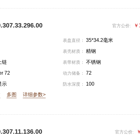
307.33.296.00
￥
官方公价:
35*34.2毫米
表盘直径：
精钢
表壳材质：
上链
不锈钢
表带材质：
er 72
72
动力储备：
显示
100
防水深度：
章
多图
详细参数>
307.11.136.00
￥
官方公价: