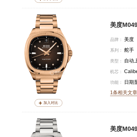
美度M049.
美度
品牌：
舵手
系列：
自动
类型：
Calib
机芯：
日期
功能：
1条相关文
加入对比
美度M049.