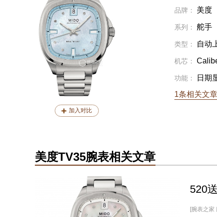
美度
品牌：
舵手
系列：
自动
类型：
Calib
机芯：
日期
功能：
1条相关文
加入对比
美度TV35腕表相关文章
52
[腕表之家