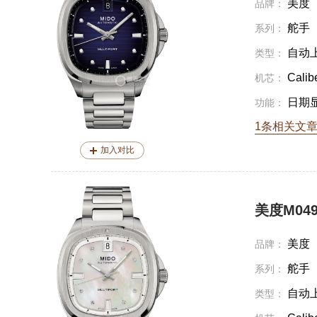
美度
品牌：
舵手
系列：
自动
类型：
Calib
机芯：
日期
功能：
1条相关文
加入对比
美度M049.
美度
品牌：
舵手
系列：
自动
类型：