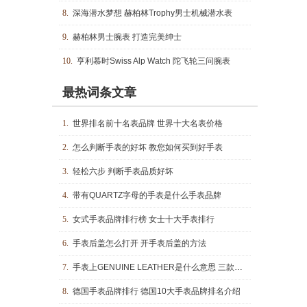
8.
深海潜水梦想 赫柏林Trophy男士机械潜水表
9.
赫柏林男士腕表 打造完美绅士
10.
亨利慕时Swiss Alp Watch 陀飞轮三问腕表
最热词条文章
1.
世界排名前十名表品牌 世界十大名表价格
2.
怎么判断手表的好坏 教您如何买到好手表
3.
轻松六步 判断手表品质好坏
4.
带有QUARTZ字母的手表是什么手表品牌
5.
女式手表品牌排行榜 女士十大手表排行
6.
手表后盖怎么打开 开手表后盖的方法
7.
手表上GENUINE LEATHER是什么意思 三款真皮手表推荐！
8.
德国手表品牌排行 德国10大手表品牌排名介绍