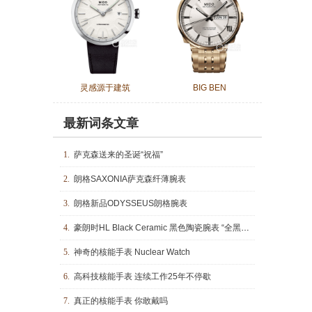
灵感源于建筑
BIG BEN
最新词条文章
1.
萨克森送来的圣诞“祝福”
2.
朗格SAXONIA萨克森纤薄腕表
3.
朗格新品ODYSSEUS朗格腕表
4.
豪朗时HL Black Ceramic 黑色陶瓷腕表 “全黑”色泽阐述时间结构
5.
神奇的核能手表 Nuclear Watch
6.
高科技核能手表 连续工作25年不停歇
7.
真正的核能手表 你敢戴吗