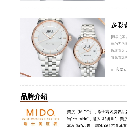
多彩
[腕表之
季的无尽
腕表表盘
彩色表盘腕
官网
品牌介绍
美度（MIDO），瑞士著名腕表品牌，
语“Yo mido”，意为“我衡
高品质的材料、精准的机芯并具有