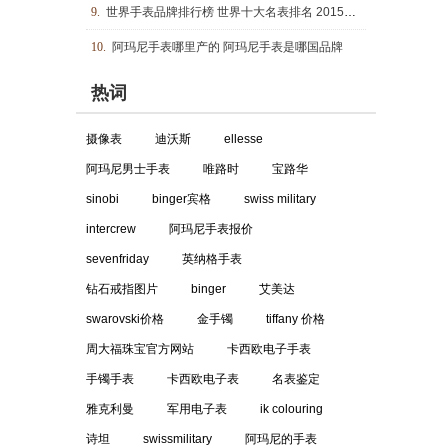
9.
世界手表品牌排行榜 世界十大名表排名 2015瑞士名表排行榜
10.
阿玛尼手表哪里产的 阿玛尼手表是哪国品牌
热词
摄像表
迪沃斯
ellesse
阿玛尼男士手表
唯路时
宝路华
sinobi
binger宾格
swiss military
intercrew
阿玛尼手表报价
sevenfriday
英纳格手表
钻石戒指图片
binger
艾美达
swarovski价格
金手镯
tiffany 价格
周大福珠宝官方网站
卡西欧电子手表
手镯手表
卡西欧电子表
名表鉴定
雅克利曼
军用电子表
ik colouring
诗坦
swissmilitary
阿玛尼的手表