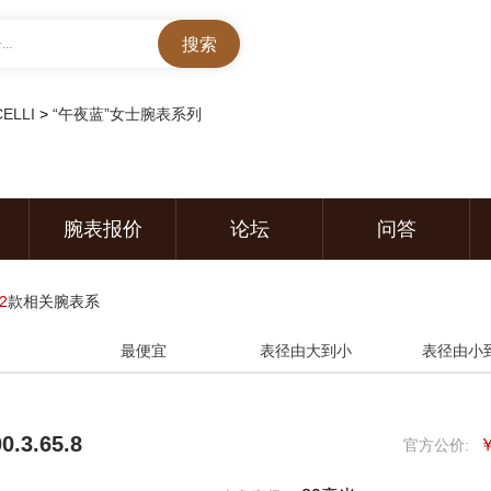
..
ELLI
>
“午夜蓝”女士腕表系列
腕表报价
论坛
问答
2
款相关腕表系
最便宜
表径由大到小
表径由小
.3.65.8
￥
官方公价: