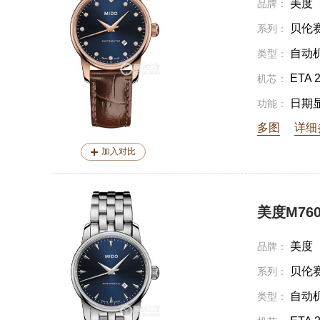
美度
品牌：
贝伦
系列：
自动
类型：
ETA 
机芯：
日期
功能：
多图
详细
加入对比
美度M7600
美度
品牌：
贝伦
系列：
自动
类型：