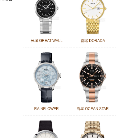
长城 GREAT WALL
都瑞 DORADA
RAINFLOWER
海星 OCEAN STAR