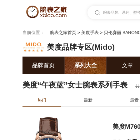
腕表品牌、系列、型号.
当前位置：
腕表之家首页
>
美度手表
>
贝伦赛丽 BARONC
美度品牌专区(Mido)
品牌首页
系列大全
文章
美度“午夜蓝”女士腕表系列手表
共
热门
最新
最贵
美度M7600