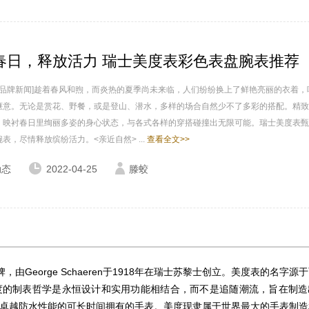
春日，释放活力 瑞士美度表彩色表盘腕表推荐
家 品牌新闻]趁着春风和煦，而炎热的夏季尚未来临，人们纷纷换上了鲜艳亮丽的衣着，
惬意。无论是赏花、野餐，或是登山、潜水，多样的场合自然少不了多彩的搭配。精致
，映衬春日里绚丽多姿的身心状态，与各式各样的穿搭碰撞出无限可能。瑞士美度表甄
表，尽情释放缤纷活力。<亲近自然> ...
查看全文>>
动态
2022-04-25
滕蛟
由George Schaeren于1918年在瑞士苏黎士创立。美度表的名字源
量”。美度的制表哲学是永恒设计和实用功能相结合，而不是追随潮流，旨在制
卓越防水性能的可长时间拥有的手表。美度现隶属于世界最大的手表制造