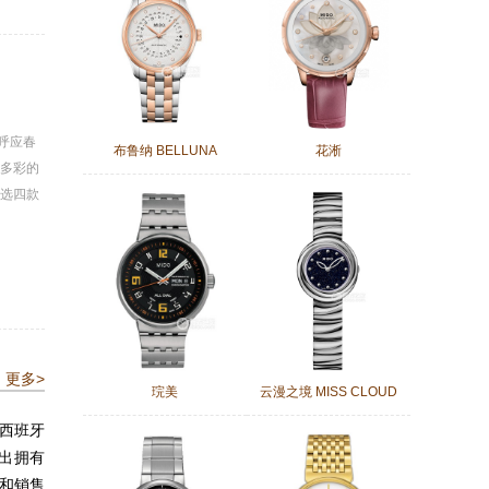
呼应春
布鲁纳 BELLUNA
花淅
多彩的
选四款
更多>
琓美
云漫之境 MISS CLOUD
于西班牙
造出拥有
和销售