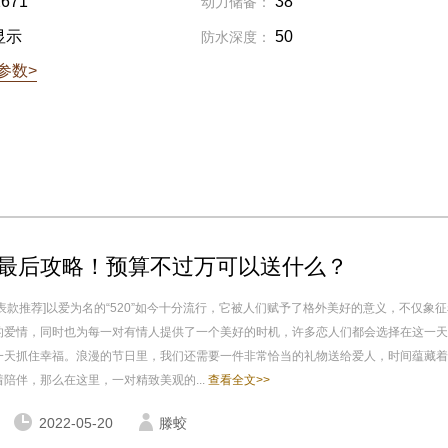
2671
38
动力储备：
显示
50
防水深度：
参数>
20"最后攻略！预算不过万可以送什么？
表款推荐]以爱为名的“520”如今十分流行，它被人们赋予了格外美好的意义，不仅象
的爱情，同时也为每一对有情人提供了一个美好的时机，许多恋人们都会选择在这一天
一天抓住幸福。浪漫的节日里，我们还需要一件非常恰当的礼物送给爱人，时间蕴藏着
陪伴，那么在这里，一对精致美观的...
查看全文>>
2022-05-20
滕蛟