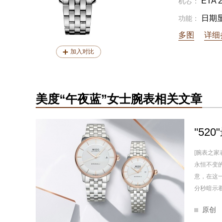
ETA 
机芯：
日期
功能：
多图
详细
加入对比
美度“午夜蓝”女士腕表相关文章
"5
[腕表之家
永恒不变
意，在这
分秒暗示着
原创