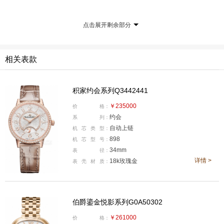
点击展开剩余部分
相关表款
产品型号:G0A50302
积家约会系列Q3442441
国内公价:￥261000
￥235000
价
格：
腕表直径:29*25.3毫米
约会
系
列：
表壳厚度:6.5毫米
自动上链
机
芯
类
型：
机芯类型:石英
898
机
芯
型
号：
34mm
表
径：
机芯型号:57P
详情 >
18k玫瑰金
表
壳
材
质：
表壳材质:18k玫瑰金
防水深度:50米
表款详情：
https://www.xbiao.com/piaget/102686/
伯爵鎏金悦影系列G0A50302
腕表点评：
伯爵SIXTIE鎏金悦影系列腕表是今天唯一一款
￥261000
价
格：