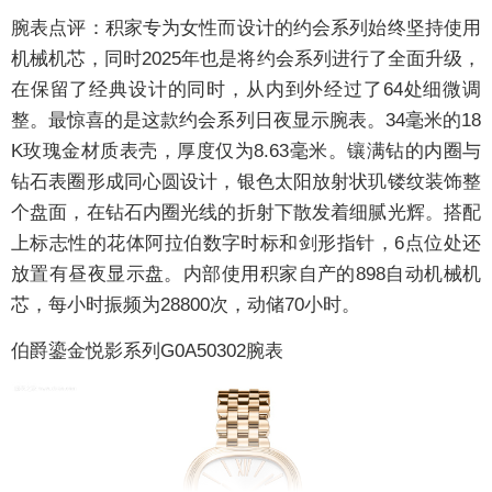
腕表点评：
积家专为女性而设计的约会系列始终坚持使用
机械机芯，同时2025年也是将约会系列进行了全面升级，
在保留了经典设计的同时，从内到外经过了64处细微调
整。最惊喜的是这款约会系列日夜显示腕表。34毫米的18
K玫瑰金材质表壳，厚度仅为8.63毫米。镶满钻的内圈与
钻石表圈形成同心圆设计，银色太阳放射状玑镂纹装饰整
个盘面，在钻石内圈光线的折射下散发着细腻光辉。搭配
上标志性的花体阿拉伯数字时标和剑形指针，6点位处还
放置有昼夜显示盘。内部使用积家自产的898自动机械机
芯，每小时振频为28800次，动储70小时。
伯爵鎏金悦影系列G0A50302腕表