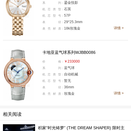
鎏金悦影
系
列：
石英机芯腕表。将梯形、方形、圆形、枕形融合到一起，
石英
机
芯
类
型：
29毫米的表径，6.5毫米的厚度，纤薄精巧，直观来看整
57P
机
芯
型
号：
个盘面没有过多的装饰，简单但又处处高级。表圈使用与
29*25.3mm
表
径：
Andy Warhol腕表相同的伯爵经典圆模雕刻装饰，层次感
详情 >
18k玫瑰金
表
壳
材
质：
更足还不失存在感。盘面使用银色太阳缎面打磨装饰，时
标与表壳形状呼应且呈纤长的发散状，12点和6点的金色
卡地亚蓝气球系列WJBB0086
时标以罗马数字显示更显优雅，也是呼应了18K玫瑰金材
质的表壳和表链，而且就连表链也是表链采用交错排列的
￥233000
价
格：
蓝气球
系
列：
梯形链节组成。内部搭载的是伯爵57P石英机芯。
自动机械
机
芯
类
型：
暂无
卡地亚蓝气球系列WJBB0086腕表
机
芯
型
号：
36mm
表
径：
详情 >
玫瑰金
表
壳
材
质：
相关阅读
积家“时光铸梦” (THE DREAM SHAPER) 限时主