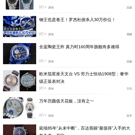
9
原创
品鉴
钢王也是卷王！罗杰杜彼杀入30万价位！
6
原创
视频
全蓝陶瓷王炸 真力时160周年旗舰有多难得
7
原创
品鉴
欧米茄星座天文台 VS 劳力士恒动1908型：奢华
级正装表对决
6
原创
文化
万年历颜值天花板，没有之一
5
原创
技术
延续85年“从未中断”，百达翡丽“最值得”入手的大