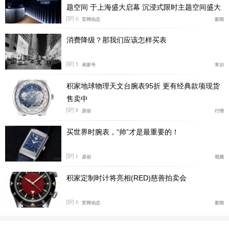
题空间 于上海盛大启幕 沉浸式限时主题空间盛大
开幕 礼赞女性时计艺术
0
官网动态
新闻
消费降级？那我们应该怎样买表
产品型号:WJBB0086
5
表家号
常识
国内公价:￥233000
积家地球物理天文台腕表95折 更有经典款项现货
腕表直径:36毫米
售卖中
表壳厚度:12.11毫米
8
原创
行情
机芯类型:自动机械
买世界时腕表，“帅”才是最重要的！
表壳材质:玫瑰金
防水深度:30米
1
原创
视频
表款详情：
https://www.xbiao.com/cartier/104484/
积家定制时计将亮相(RED)慈善拍卖会
腕表点评：
女性腕表中最有话语权也最有辨识度的肯定非
卡地亚蓝气球莫属，在2025年卡地亚蓝气球系列也是推陈
0
官网动态
新闻
出新，推出昼夜显示腕表，这也是蓝气球系列首次搭载这