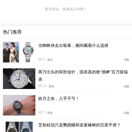
项功能。36毫米的18K玫瑰金表壳，表圈铺满54颗钻石，
整体共0.79克拉，再加上表盘的珍珠母贝材质，整体奢华
暂无评论，快来说几句吧！
感满分。蓝气球系列经典的罗马数字时标和剑形指针得以
延续。最独特之处在于10点位处的昼夜显示半月形窗口，
热门推荐
通过银色星星呈现出夜晚状态。极具辨识度的凹槽式表冠
还镶嵌有一颗半月凸圆形蓝宝石。内部使用的是卡地亚18
当蜘蛛侠走出银幕，腕间藏着什么选择
47MC自动机芯，振频为每小时28800次，具有42小时动
储能力。
5
原创
导购
结语：
如果想在进阶价位选择一款十分出色的女性腕表，
两万出头的双秒追针，国表真的敢“挑衅”百万级瑞
那我推荐可以一步到位选择一款不仅有代表性和辨识度，
表
10
同时还是全金材质的表款，这样连奢华感也都有了。
原创
品鉴
（图/文 腕表之家 YIYI）
皓月之灰，入手不亏！
7
原创
品鉴
芝柏桂冠只是鹦鹉螺和皇家橡树的完美平替？