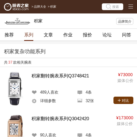
>
品牌大全
>
积家
搜索
积家
品牌简介
推荐
系列
文章
作业
报价
论坛
问答
积家复杂功能系列
共
37
款相关腕表
¥73000
积家翻转腕表系列Q3748421
媒体公价
489
人喜欢
4条
详细参数
32张
对比
¥173000
积家翻转腕表系列Q3042420
媒体公价
90
人喜欢
4条