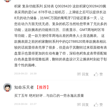
积家 复杂功能系列 反转表 Q3028420 这款积家Q3028420腕
表采用的是Cal. 878手动上链机芯，上满链之后可以提供长达
8天的动力储备，比IWC万国的葡萄牙7日链还要多一天，让
您在动力方面无忧无虑。复杂的机芯当然给您带来了无比多的
功能，这款腕表的功能有日历、日夜显示、GMT两地时区等
等功能，是一款方便经常两地出差的商务人士首选腕表。 这
款腕表跟之前的积家翻转系列中的Q2788520简单款腕表相比
较的话就显得表壳厚了很多，但是由于其翻转过来双面都有表
盘显示也显得更加的生动有趣了些，深棕色鳄鱼皮表带搭配银
白色表盘显得儒雅低调，翻转的表盘设计又让腕表时刻处于彰
显个性的巅峰。
2019-09-23
16:39
回复
赞
知命乐天者
【推荐】
买了五年 绝对好评…与自己的一劳永逸比质量
2019-08-04
22:27
回复
赞