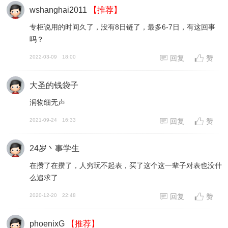
wshanghai2011
【推荐】
专柜说用的时间久了，没有8日链了，最多6-7日，有这回事
吗？
2022-03-09
18:00
回复
赞
大圣的钱袋子
润物细无声
2021-09-24
16:33
回复
赞
24岁丶事学生
在攒了在攒了，人穷玩不起表，买了这个这一辈子对表也没什
么追求了
2020-12-20
22:48
回复
赞
phoenixG
【推荐】