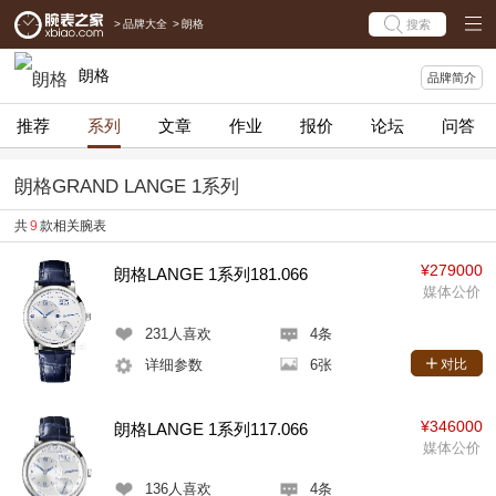
>
品牌大全
>
朗格
搜索
朗格
品牌简介
推荐
系列
文章
作业
报价
论坛
问答
朗格GRAND LANGE 1系列
共
9
款相关腕表
¥279000
朗格LANGE 1系列181.066
媒体公价
231
人喜欢
4条
详细参数
6张
对比
¥346000
朗格LANGE 1系列117.066
媒体公价
136
人喜欢
4条