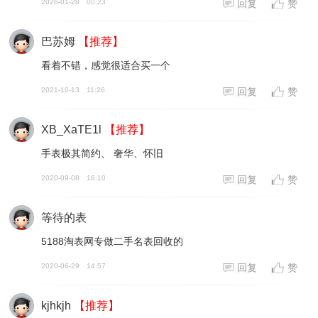
2026-01-28
00:23
回复
赞
巴苏姆
【推荐】
看着不错，感觉很适合买一个
2021-10-13
11:26
回复
赞
XB_XaTE1l
【推荐】
手表极其简约、 奢华、怀旧
2020-09-08
16:10
回复
赞
等待的表
5188淘表网专做二手名表回收的
2020-06-29
14:57
回复
赞
kjhkjh
【推荐】