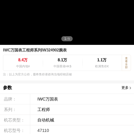
1
/
5
IWC万国表工程师系列IW324902腕表
查
8.4万
8.1万
1.1万
看
全
中国内地¥
中国香港HK$
欧洲售价€
部
注：以上为官方公价，最终售价请咨询当地经销店铺
参数
更多
品牌：
IWC万国表
系列：
工程师
机芯类型：
自动机械
机芯型号：
47110