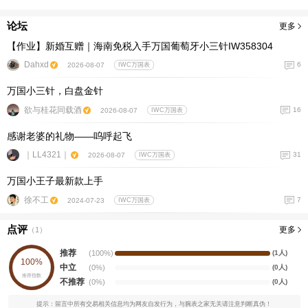
论坛
更多
【作业】新婚互赠｜海南免税入手万国葡萄牙小三针IW358304
Dahxd
6
2026-08-07
IWC万国表
万国小三针，白盘金针
欲与桂花同载酒
16
2026-08-07
IWC万国表
感谢老婆的礼物——呜呼起飞
｜LL4321｜
31
2026-08-07
IWC万国表
万国小王子最新款上手
徐不工
7
2024-07-23
IWC万国表
点评
更多
（
1
）
推荐
(100%)
(1人)
100%
中立
(0%)
(0人)
推荐指数
不推荐
(0%)
(0人)
提示：留言中所有交易相关信息均为网友自发行为，与腕表之家无关请注意判断真伪！