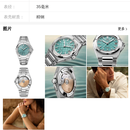
表径：
35毫米
表壳材质：
精钢
图片
更多