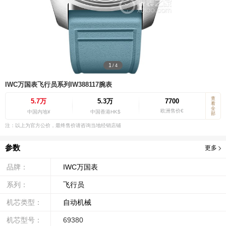
1
/
4
IWC万国表飞行员系列IW388117腕表
查
5.7万
5.3万
7700
看
全
欧洲售价€
中国内地¥
中国香港HK$
部
注：以上为官方公价，最终售价请咨询当地经销店铺
参数
更多
品牌：
IWC万国表
系列：
飞行员
机芯类型：
自动机械
机芯型号：
69380