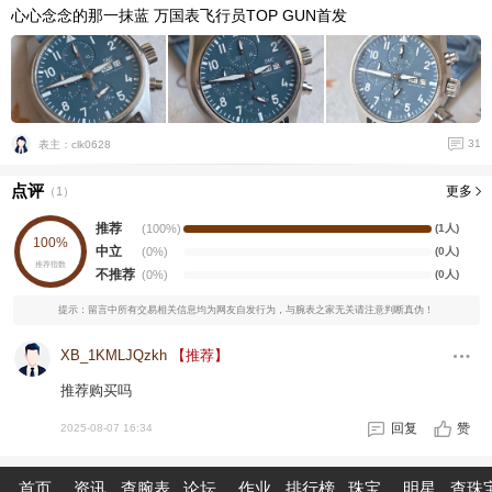
心心念念的那一抹蓝 万国表飞行员TOP GUN首发
31
表主：clk0628
点评
更多
（
1
）
推荐
(100%)
(1人)
100%
中立
(0%)
(0人)
推荐指数
不推荐
(0%)
(0人)
提示：留言中所有交易相关信息均为网友自发行为，与腕表之家无关请注意判断真伪！
XB_1KMLJQzkh
【推荐】
推荐购买吗
回复
赞
2025-08-07 16:34
首页
资讯
查腕表
论坛
作业
排行榜
珠宝
明星
查珠