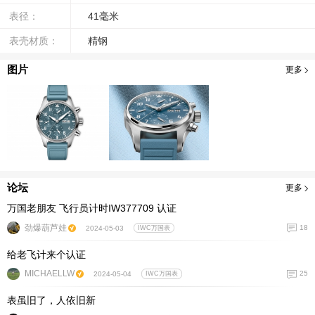
表径：
41毫米
表壳材质：
精钢
图片
更多
论坛
更多
万国老朋友 飞行员计时IW377709 认证
劲爆葫芦娃
18
2024-05-03
IWC万国表
给老飞计来个认证
MICHAELLW
25
2024-05-04
IWC万国表
表虽旧了，人依旧新