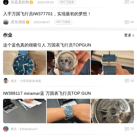
你是真的狗
14
2024-05-03
IWC万国表
入手万国飞行员IW377701，实现最初的梦想！
房东滴猫
34
2023-09-07
IWC万国表
作业
更多
这个蓝色真的很吸引人 万国表飞行员TOPGUN
16
表主：小菲菲的灰灰机
IW388117 miramar蓝 万国表飞行员TOP GUN
23
表主：EdwardLee7