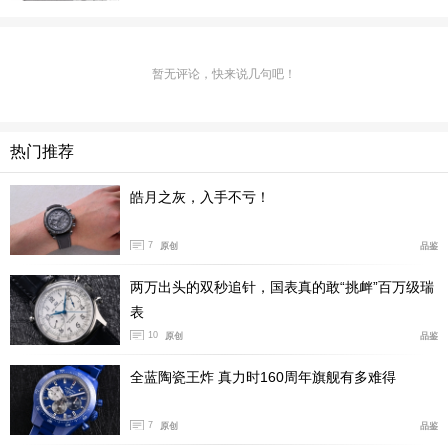
暂无评论，快来说几句吧！
热门推荐
皓月之灰，入手不亏！
本次活动无可争议的焦点当属Big Bang Reloaded基利
安·姆巴佩腕表。这款新作是品牌与这位足坛巨星携手打
7
原创
品鉴
造的首款限量版时计，限量典藏200枚，堪称势不可挡的
两万出头的双秒追针，国表真的敢“挑衅”百万级瑞
雄心与个性宣言。基利安·姆巴佩自2018年起担任宇舶表
表
品牌大使，始终淋漓尽致地诠释着品牌的核心价值观：心
10
原创
品鉴
怀壮志、精准及对卓越的不懈追求，进一步深化了高级制
全蓝陶瓷王炸 真力时160周年旗舰有多难得
表与顶尖竞技体育之间的精神共鸣。
7
原创
品鉴