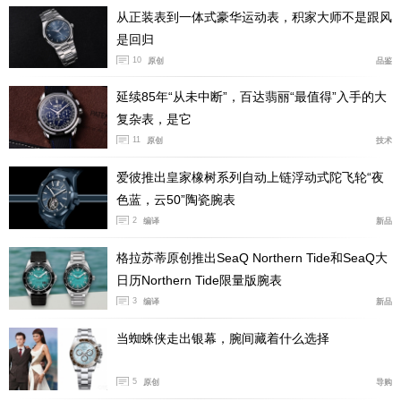
从正装表到一体式豪华运动表，积家大师不是跟风
是回归
10
原创
品鉴
延续85年“从未中断”，百达翡丽“最值得”入手的大
复杂表，是它
11
原创
技术
爱彼推出皇家橡树系列自动上链浮动式陀飞轮“夜
色蓝，云50”陶瓷腕表
2
编译
新品
格拉苏蒂原创推出SeaQ Northern Tide和SeaQ大
日历Northern Tide限量版腕表
3
编译
新品
当蜘蛛侠走出银幕，腕间藏着什么选择
5
原创
导购