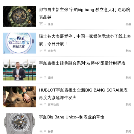
都市自由新主张 宇舶big bang 独立意大利 迷彩腕
表品鉴
1
原创
品鉴
瑞士各大表展暂停，中国一家媒体竟然办了线上表
展，今日开展！
0
表家号
新闻
宇舶表推出经典融合系列“灰烬杯”限量计时码表
2
编译
新闻
HUBLOT宇舶表推出全新BIG BANG SORAI腕表
再度为濒危犀牛发声
2
官网动态
新闻
宇舶Big Bang Unico--制表业的革命
0
转载
新闻