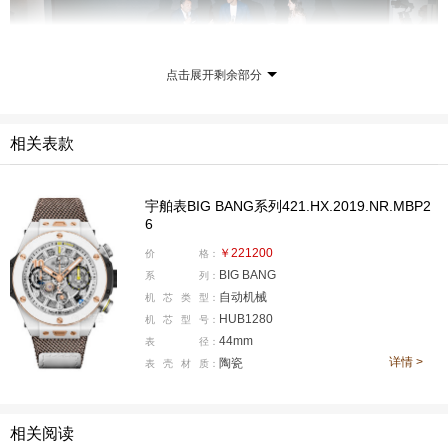
点击展开剩余部分
相关表款
宇舶表BIG BANG系列421.HX.2019.NR.MBP2
6
当晚，宾客们全程沉浸于一场洋溢着蓬勃活力与精致格
￥221200
价
格：
调的感官盛宴。Anastasia McQueen的现场表演与Inés Bil
BIG BANG
系
列：
bao de la Cierva作为DJ呈现的音乐，为这场动感十足的
自动机械
机
芯
类
型：
现代感庆典营造出美妙的氛围。这一庆典之夜令每位宾客
HUB1280
机
芯
型
号：
44mm
表
径：
难以忘怀，充分彰显了宇舶表锐意创新与先锋前卫的品牌
详情 >
陶瓷
表
壳
材
质：
精神。
相关阅读