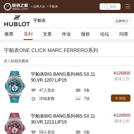
>
品牌大全
>
宇舶表
搜索
宇舶表
品牌简介
推荐
系列
文章
作业
报价
论坛
问答
宇舶表ONE CLICK MARC FERRERO系列
共
2
款相关腕表
¥126800
宇舶表BIG BANG系列465.SX.11
媒体公价
90.VR.1207.LIP19
47
人喜欢
4条
详细参数
7张
对比
¥126800
宇舶表BIG BANG系列465.SX.11
媒体公价
30.VR.1213.LIP19
59
人喜欢
4条