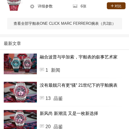
详细参数
6张
对比
查看全部宇舶表ONE CLICK MARC FERRERO腕表（共2款）
最新文章
融合波普与毕加索，宇舶表的叙事艺术家
1
新闻
没有最靓只有更“骚” 21世纪下的宇舶腕表
13
品鉴
新风尚 新潮流 又是一枚新选择
20
品鉴