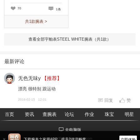
70
1条
共
1
款腕表 >
查看全部宇舶表STEEL WHITE腕表（共
1
款）
最新评论
无色无味y
【推荐】
漂亮 很特别 跟运动
2016-02-15
12:01
回复
赞
首页
资讯
查腕表
论坛
作业
珠宝
明星
去电脑版
©2018腕表之家 m.xbiao.com
下载腕表之家用APP，提升2倍流畅度
立即体验