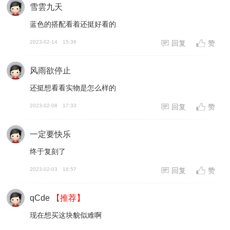
雪雲九天
蓝色的搭配看着还挺好看的
2023-02-14
15:36
回复
赞
风雨欲停止
还挺想看看实物是怎么样的
2023-02-08
17:33
回复
赞
一定要快乐
终于复刻了
2023-02-03
16:57
回复
赞
qCde
【推荐】
现在想买这块貌似难啊