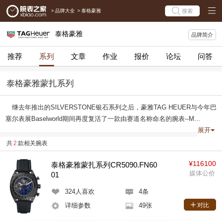
>
品牌大全
>
泰格豪雅
搜索
泰格豪雅
品牌简介
推荐
系列
文章
作业
报价
论坛
问答
泰格豪雅蒙扎系列
继去年推出的SILVERSTONE银石系列之后，豪雅TAG HEUER与今年巴
塞尔表展Baselworld期间再度复活了一款由赛道名称命名的腕表--M...
展开
共
2
款相关腕表
¥116100
泰格豪雅蒙扎系列CR5090.FN60
媒体公价
01
324
人喜欢
4条
详细参数
49张
对比