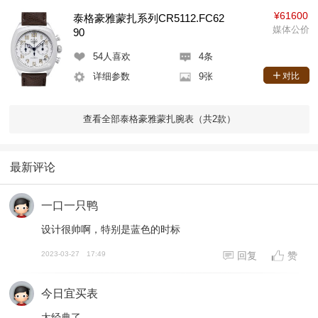
¥61600
泰格豪雅蒙扎系列CR5112.FC62
媒体公价
90
54
人喜欢
4条
详细参数
9张
对比
查看全部泰格豪雅蒙扎腕表（共2款）
最新评论
一口一只鸭
设计很帅啊，特别是蓝色的时标
2023-03-27
17:49
回复
赞
今日宜买表
太经典了。