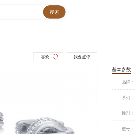
..
喜欢
我要点评
基本参数
品牌
系列
性别
型号