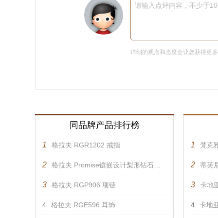
请输入点评内容，不少于1
详细的观点和态度会让您获得更
同品牌产品排行榜
1
1
格拉夫 RGR1202 戒指
梵克雅
2
2
格拉夫 Promise镶嵌设计梨形钻石戒指 戒指
蒂芙尼 
3
3
格拉夫 RGP906 项链
卡地亚
4
格拉夫 RGE596 耳饰
4
卡地亚