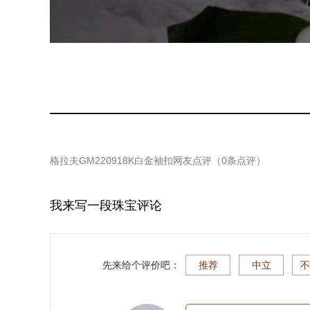
格拉夫GM220918K白金袖扣
网友点评（
0
条点评）
我来写一段珠宝评论
先来给个评价吧：
推荐
中立
不