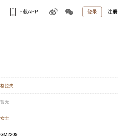
下载APP
登录
注册
：
格拉夫
：
暂无
：
女士
：
GM2209