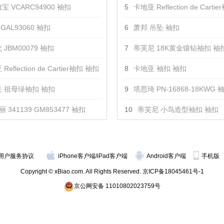
宝 VCARC94900 袖扣
5
卡地亚 Reflection de Carti
GAL93060 袖扣
6
萧邦 吊坠 袖扣
 JBM00079 袖扣
7
蒂芙尼 18K黄金镶钻袖扣 袖
Reflection de Cartier袖扣 袖扣
8
卡地亚 袖扣 袖扣
 祖母绿袖扣 袖扣
9
塔思琦 PN-16868-18KWG 
 341139 GM853477 袖扣
10
蒂芙尼 小鸟造型袖扣 袖扣
用户服务协议
iPhone客户端
/
iPad客户端
Android客户端
手机版
Copyright © xBiao.com. All Rights Reserved.
京ICP备18045461号-1
京公网安备 11010802023759号