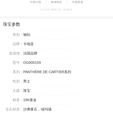
中国大陆
欧洲售价
中国香港
以上为官方媒体公价，仅供参考
珠宝参数
类别：
袖扣
品牌：
卡地亚
发源地：
法国品牌
型号：
OG000159
系列：
PANTHÈRE DE CARTIER系列
性别：
男士
主题：
珠宝
材质：
18K黄金
宝石材质：
沙弗莱石，缟玛瑙