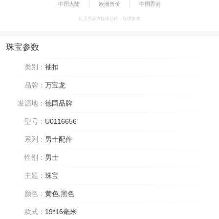
中国大陆
欧洲售价
中国香港
以上为官方媒体公价，仅供参考
珠宝参数
类别：
袖扣
品牌：
万宝龙
发源地：
德国品牌
型号：
U0116656
系列：
男士配件
性别：
男士
主题：
珠宝
颜色：
黄色,黑色
款式：
19*16毫米