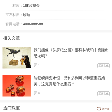
材质：
18K玫瑰金
宝石材质：
琥珀
官网电话：
4006088588
相关文章
我们能像《侏罗纪公园》那样从琥珀中克隆出
恐龙吗?
1
工艺文化
能把瞬间变永恒，品种多到可以和蓝宝石媲
美，这究竟是什么宝石？
0
工艺文化
热门珠宝
换一组