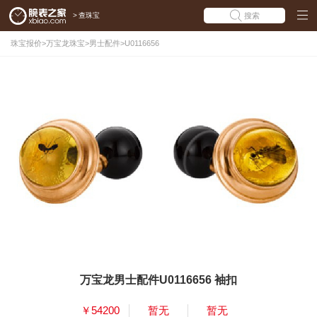
>
查珠宝
搜索
珠宝报价
>
万宝龙珠宝
>
男士配件
>
U0116656
万宝龙男士配件U0116656 袖扣
￥54200
暂无
暂无