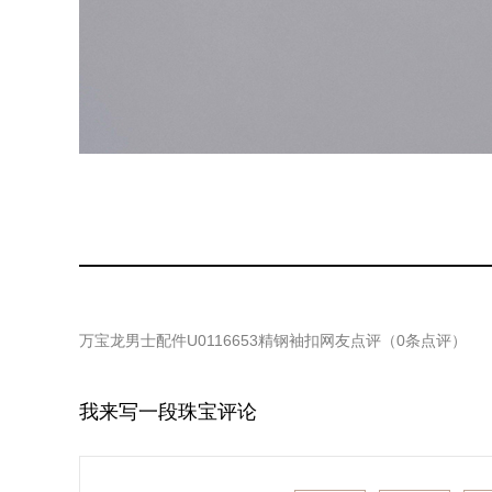
万宝龙男士配件U0116653精钢袖扣
网友点评（
0
条点评）
我来写一段珠宝评论