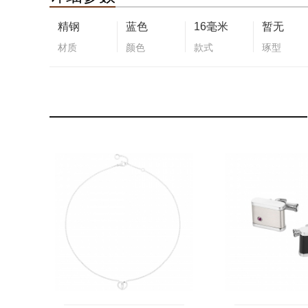
精钢
蓝色
16毫米
暂无
材质
颜色
款式
琢型