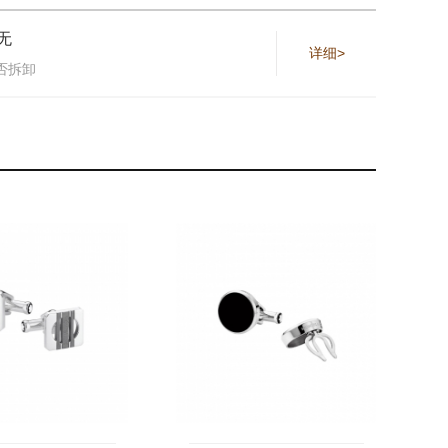
无
详细>
否拆卸