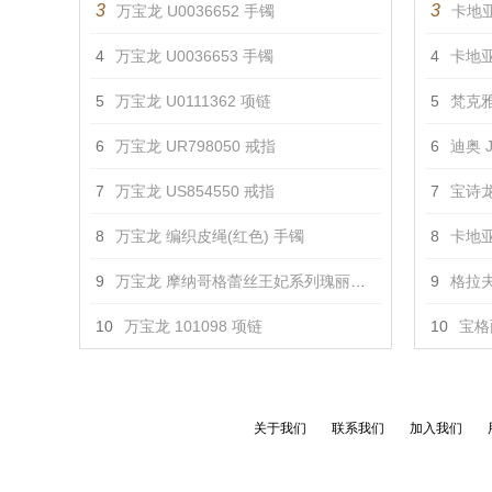
3
3
万宝龙 U0036652 手镯
卡地亚
4
万宝龙 U0036653 手镯
4
卡地亚
5
万宝龙 U0111362 项链
5
梵克雅
6
万宝龙 UR798050 戒指
6
迪奥 J
7
万宝龙 US854550 戒指
7
宝诗龙
8
万宝龙 编织皮绳(红色) 手镯
8
卡地亚 
9
万宝龙 摩纳哥格蕾丝王妃系列瑰丽珠宝玫瑰花瓣系列戒指 戒指
9
格拉夫
10
万宝龙 101098 项链
10
宝格丽
关于我们
联系我们
加入我们