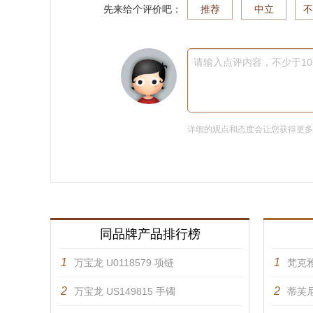
先来给个评价吧：
推荐
中立
不
请输入点评内容，不少于1
详细的观点和态度会让您获得更
同品牌产品排行榜
1
1
万宝龙 U0118579 项链
梵克雅
2
2
万宝龙 US149815 手镯
蒂芙尼 