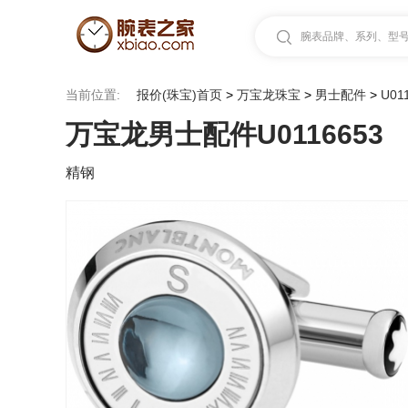
腕表品牌、系列、型号.
当前位置:
报价(珠宝)首页
>
万宝龙珠宝
>
男士配件
>
U01
万宝龙男士配件U0116653
精钢