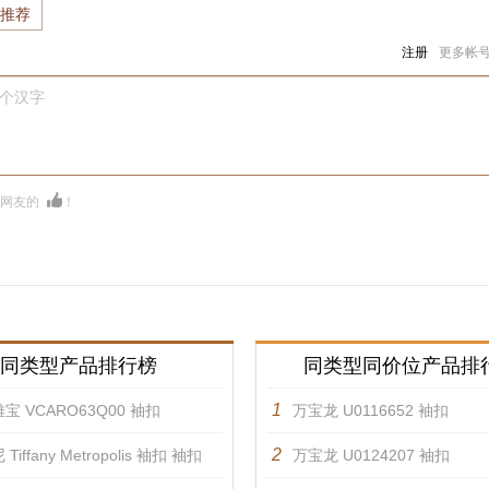
推荐
注册
更多帐
0个汉字
多网友的
！
同类型产品排行榜
同类型同价位产品排
1
宝 VCARO63Q00 袖扣
万宝龙 U0116652 袖扣
2
Tiffany Metropolis 袖扣 袖扣
万宝龙 U0124207 袖扣