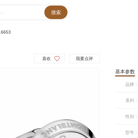
..
16653
喜欢
我要点评
基本参数
品牌
系列
性别
型号