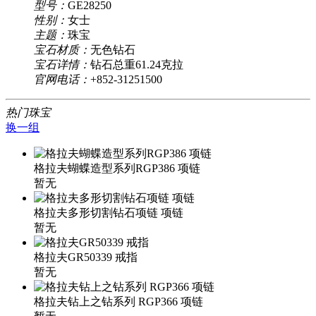
型号：
GE28250
性别：
女士
主题：
珠宝
宝石材质：
无色钻石
宝石详情：
钻石总重61.24克拉
官网电话：
+852-31251500
热门珠宝
换一组
格拉夫蝴蝶造型系列RGP386 项链
暂无
格拉夫多形切割钻石项链 项链
暂无
格拉夫GR50339 戒指
暂无
格拉夫钻上之钻系列 RGP366 项链