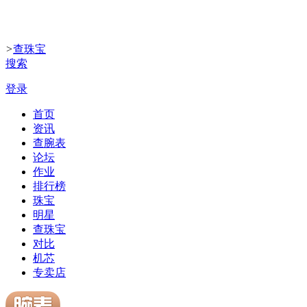
>
查珠宝
搜索
登录
首页
资讯
查腕表
论坛
作业
排行榜
珠宝
明星
查珠宝
对比
机芯
专卖店