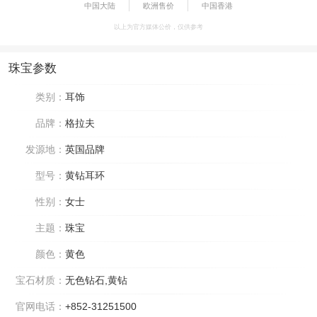
中国大陆
欧洲售价
中国香港
以上为官方媒体公价，仅供参考
珠宝参数
类别：
耳饰
品牌：
格拉夫
发源地：
英国品牌
型号：
黄钻耳环
性别：
女士
主题：
珠宝
颜色：
黄色
宝石材质：
无色钻石,黄钻
官网电话：
+852-31251500