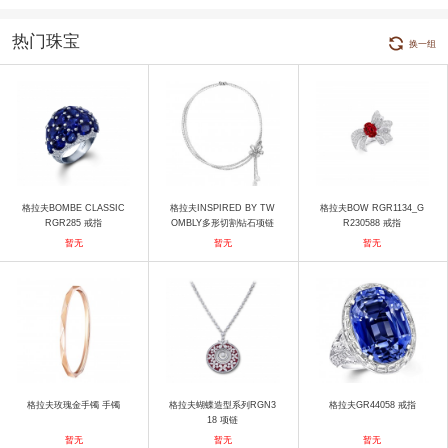
热门珠宝
换一组
格拉夫BOMBE CLASSIC
格拉夫INSPIRED BY TW
格拉夫BOW RGR1134_G
RGR285 戒指
OMBLY多形切割钻石项链
R230588 戒指
项链
暂无
暂无
暂无
格拉夫玫瑰金手镯 手镯
格拉夫蝴蝶造型系列RGN3
格拉夫GR44058 戒指
18 项链
暂无
暂无
暂无