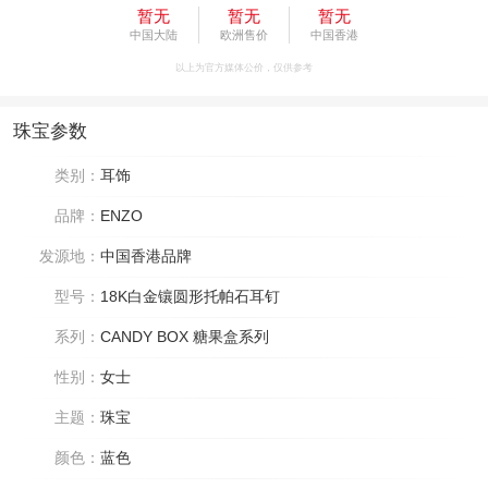
暂无
暂无
暂无
中国大陆
欧洲售价
中国香港
以上为官方媒体公价，仅供参考
珠宝参数
类别：
耳饰
品牌：
ENZO
发源地：
中国香港品牌
型号：
18K白金镶圆形托帕石耳钉
系列：
CANDY BOX 糖果盒系列
性别：
女士
主题：
珠宝
颜色：
蓝色