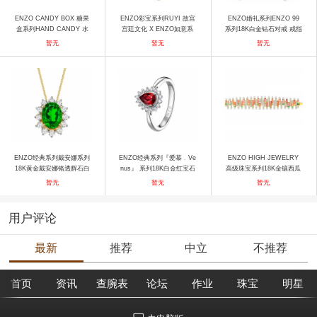
ENZO CANDY BOX 糖果
ENZO彩宝系列RUYI 故宫
ENZO婚礼系列ENZO 99
盒系列HAND CANDY 水
宫廷文化 X ENZO如意系
系列18K白金钻石对戒 戒指
果硬糖18K白金镶圆形托帕
列万事如意（18K金镶钻石
暂无
暂无
暂无
石耳钉 耳饰
项链） 项链
ENZO经典系列戴安娜系列
ENZO经典系列『爱慕﹒Ve
ENZO HIGH JEWELRY
18K黄金戴安娜铬透辉石白
nus』 系列18K白金红宝石
高级珠宝系列18K金镶西瓜
色蓝宝石 项链
戒指 戒指
碧玺及钻石手链 手镯
暂无
暂无
暂无
用户评论
最新
推荐
中立
不推荐
首页
资讯
查腕表
论坛
作业
珠宝
明星