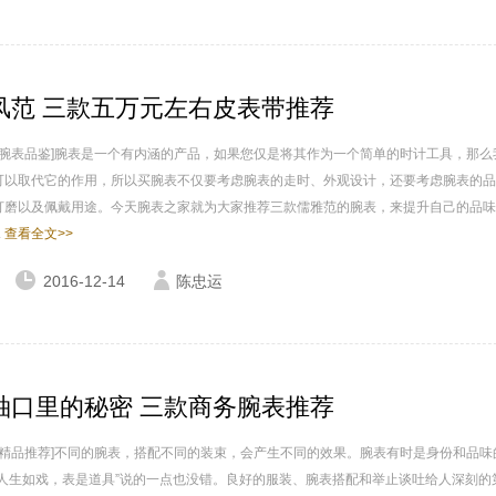
风范 三款五万元左右皮表带推荐
家 腕表品鉴]腕表是一个有内涵的产品，如果您仅是将其作为一个简单的时计工具，那么
可以取代它的作用，所以买腕表不仅要考虑腕表的走时、外观设计，还要考虑腕表的品
打磨以及佩戴用途。今天腕表之家就为大家推荐三款儒雅范的腕表，来提升自己的品味
.
查看全文>>
2016-12-14
陈忠运
袖口里的秘密 三款商务腕表推荐
家 精品推荐]不同的腕表，搭配不同的装束，会产生不同的效果。腕表有时是身份和品味
“人生如戏，表是道具”说的一点也没错。良好的服装、腕表搭配和举止谈吐给人深刻的