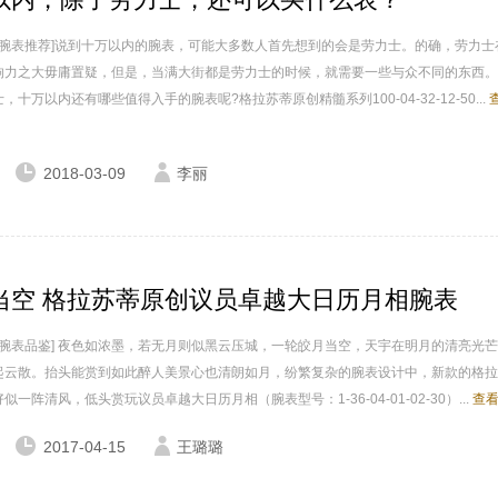
家 腕表推荐]说到十万以内的腕表，可能大多数人首先想到的会是劳力士。的确，劳力士
响力之大毋庸置疑，但是，当满大街都是劳力士的时候，就需要一些与众不同的东西。
，十万以内还有哪些值得入手的腕表呢?格拉苏蒂原创精髓系列100-04-32-12-50...
2018-03-09
李丽
当空 格拉苏蒂原创议员卓越大日历月相腕表
家 腕表品鉴] 夜色如浓墨，若无月则似黑云压城，一轮皎月当空，天宇在明月的清亮光
起云散。抬头能赏到如此醉人美景心也清朗如月，纷繁复杂的腕表设计中，新款的格拉
似一阵清风，低头赏玩议员卓越大日历月相（腕表型号：1-36-04-01-02-30）...
查看
2017-04-15
王璐璐