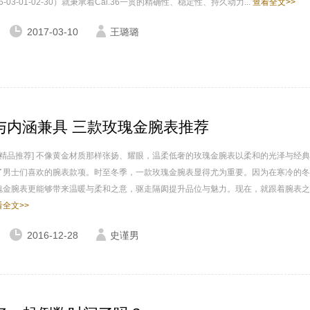
6-03-01-02-30）就秉承着Cal.36一贯的精确性、稳定性、持久动力...
查看全文>>
2017-03-10
王璐璐
与内涵兼具 三款玫瑰金腕表推荐
家 精品推荐] 不像黄金材质那样张扬、耀眼，温柔低奢的玫瑰金腕表以柔和的光泽与经
了男士们喜欢的腕表款项。时至冬季，一款玫瑰金腕表显得尤为重要。因为在寒冷的冬
瑰金腕表更能够带来温暖与柔和之意，驱走隔阂提升品位与魅力。现在，就跟着腕表之
看全文>>
2016-12-28
史谨男