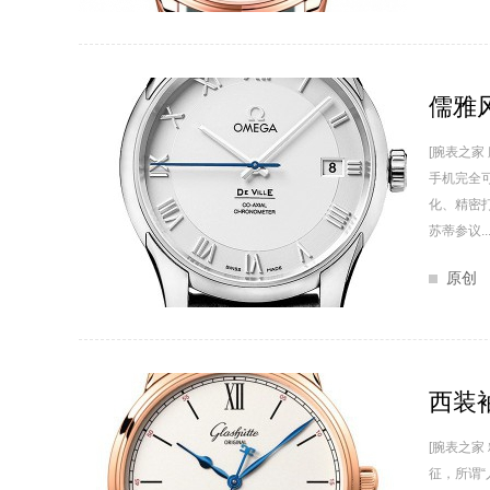
儒雅
[腕表之
手机完全
化、精密
苏蒂参议..
原创
西装
[腕表之
征，所谓