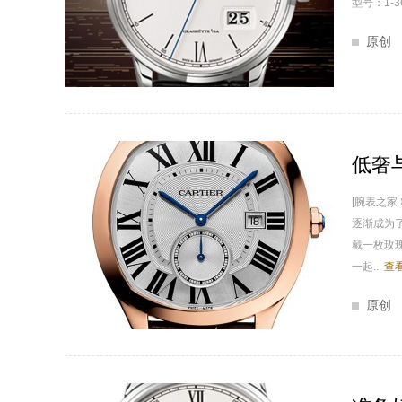
型号：1-3
原创
低奢
[腕表之
逐渐成为
戴一枚玫
一起...
查
原创