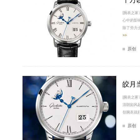
[腕表之
心中的影
除了劳力士
>>
原创
皎月
[腕表之
清朗如风
创腕表就好
原创