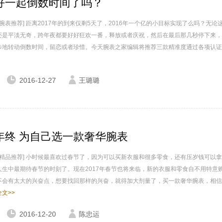
好一起倒数时间了吗？
 腕表推荐] 距离2017年的到来仅剩5天了，2016年一个亿的小目标实现了么吗？无论
还是平淡无奇，跨年夜都要好好狂欢一番，释放或者庆祝，然后在最后那几秒停下来，
步地转动倒数时间，留恋或者珍惜。今天腕表之家编辑将推荐三款精准度通过各项认证的
2016-12-27
王璐璐
年终 为自己选一款奢华腕表
家 精品推荐] 小时候最喜欢过春节了，因为可以买新衣服和很多零食，还有压岁钱可以
人生中最期待春节的时刻了。现在2017年春节也将来临，新的衣服和零食自不用特意
不会有太大的兴奋点，想要找回那样的兴奋，就得加大剂量了，买一款奢华腕表，相信
文>>
2016-12-20
陈忠运