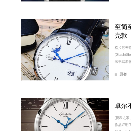
至简
壳款
格拉苏蒂原创
(Glash
续书写着德
原创
卓尔
[腕表之家
作品证明