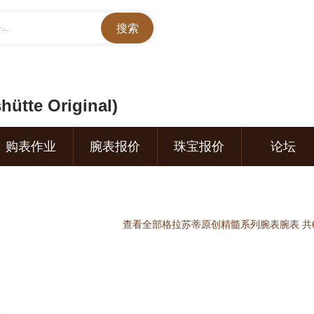
..
e Original)
购表作业
腕表报价
珠宝报价
论坛
查看全部格拉苏蒂原创精髓系列腕表腕表 共6