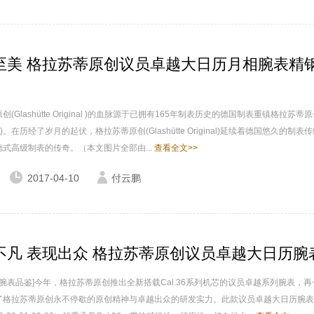
至美 格拉苏蒂原创议员卓越大日历月相腕表精
(Glashütte Original )的血脉源于已拥有165年制表历史的德国制表重镇格拉苏蒂
ütte)。在历经了岁月的起伏，格拉苏蒂原创(Glashütte Original)延续着德国悠久的制表
式高级制表的传奇。（本文图片全部由...
查看全文>>
2017-04-10
付云鹏
不凡 表现出众 格拉苏蒂原创议员卓越大日历腕
 腕表品鉴]今年，格拉苏蒂原创推出全新搭载Cal.36系列机芯的议员卓越系列腕表，
了格拉苏蒂原创永不停歇的原创精神与卓越出众的研发实力。此款议员卓越大日历腕表