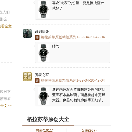
喜欢“大表”的份量，要是换成蓝针
就好了
在人们
那么，
查看全文
贱到深处
格拉苏蒂原创精髓系列1-39-34-21-42-04
评
帅气
腕表之家
格拉苏蒂原创精髓系列1-39-34-20-42-04
评
透过内外双面皆做防眩处理的防刮
芒映衬下
蓝宝石水晶玻璃，面盘看起来更显
苏蒂原
大器。像是勾勒轮廓的手工细节、
简洁、抛亮、夜光处理的矛形指
全文>>
针，在细节处都很用心。表盘还有
一圈测速仪，使用者可以用侧边的
格拉苏蒂原创大全
按钮轻易操作计时的启动和停止。
为了手表配搭舒适，表耳精心打
男表
(1011)
女表
(267)