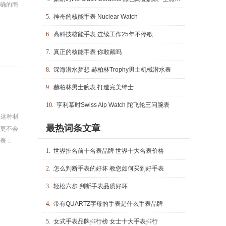
确的商
5.
神奇的核能手表 Nuclear Watch
6.
高科技核能手表 连续工作25年不停歇
7.
真正的核能手表 你敢戴吗
8.
深海潜水梦想 赫柏林Trophy男士机械潜水表
9.
赫柏林男士腕表 打造完美绅士
10.
亨利慕时Swiss Alp Watch 陀飞轮三问腕表
金这种材
最热词条文章
更不会
表：
1.
世界排名前十名表品牌 世界十大名表价格
2.
怎么判断手表的好坏 教您如何买到好手表
3.
轻松六步 判断手表品质好坏
4.
带有QUARTZ字母的手表是什么手表品牌
5.
女式手表品牌排行榜 女士十大手表排行