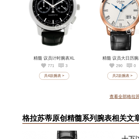
精髓 议员计时腕表XL
精髓 议员大日历腕
771
3
290
0
共4款腕表 >
共2款腕表 >
查看全部格拉苏
格拉苏蒂原创精髓系列腕表相关文
十万