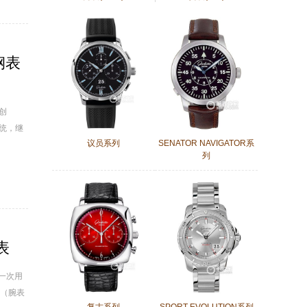
造，鳄鱼皮表带服帖地绕在手腕。
钢表
原创
传统，继
议员系列
SENATOR NAVIGATOR系
列
表
再一次用
（腕表