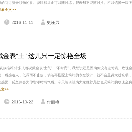
来的商讨就会顺畅的多。谈吐和举止可以随时练，腕表却不能随时换。所以选择一块正
查看全文>>
2016-11-11
史谨男
戴金表“土” 这几只一定惊艳全场
 表款推荐]许多人都说戴金表“土气”、“不时尚”，我想说还是因为你没有选对表。玫瑰
润，质感迷人，低调而不张扬，倘若再搭配上简约的表盘设计，就不会显得太过繁琐，
的感觉，反之则会为你增添时尚气质。今天编辑就为大家推荐几款低调简约的玫瑰金腕
文>>
2016-10-22
付丽艳