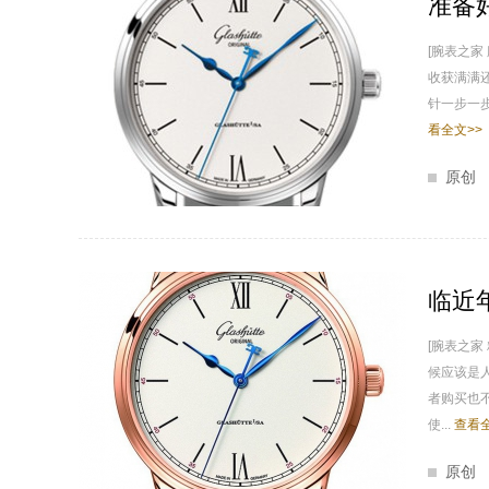
准备
[腕表之家
收获满满
针一步一
看全文>>
原创
临近
[腕表之
候应该是
者购买也
使...
查看全
原创