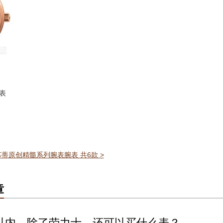
表
蒂原创精髓系列腕表腕表 共6款 >
章
以内，除了劳力士，还可以买什么表？