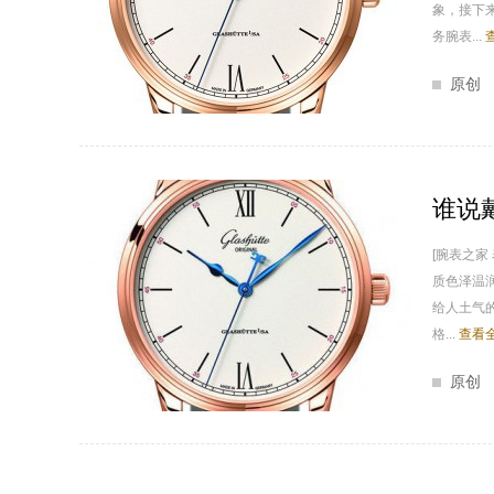
象，接下
务腕表...
原创
谁说
[腕表之家
质色泽温
给人土气
格...
查看全
原创