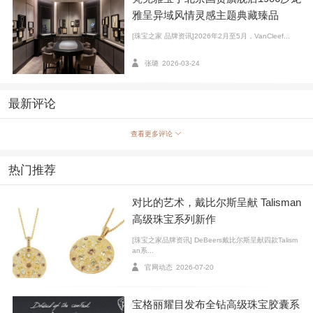
雅呈异域风情灵感主题典藏臻品
一阕动人心弦的美好恋曲，牵引着梵克雅宝谱写Poet
[珠宝之家 品牌资讯]2026年2月至5月，VanCleef...
ry of Time时间的诗篇，将腕表臻品带入一个由梦想与情
感交织的维度。其中最经典之作当属2010年推出的Pon
张璐
2026-03-24
t des Amoureux系列腕表，诉说着从初次邂逅的甜蜜到
久别重逢的的情深意切。
最新评论
非凡宝石的挚爱
查看更多评论
钻石因其坚硬、纯净和璀璨的特性，一直牵引浮想翩
热门推荐
翩。钻石的熠熠光芒，历来滋养着梵克雅宝的创意想
像。世家自1906年创立以来，始终遵循最严格的宝石甄
对比的艺术，戴比尔斯呈献 Talisman
选标准，确保为每件作品倾注万丈光华。
高级珠宝系列新作
[珠宝之家品牌资讯] DeBeers戴比尔斯呈献四款Talism
an系...
官网动态
2026-07-20
宝格丽耀目发布全钻高级珠宝胶囊系