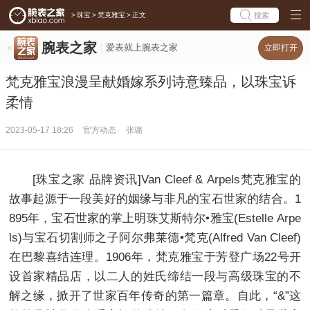
>
珠宝
>
梵克雅宝
>
正文
搜索
腕表之家
爱表就上腕表之家
立即打开
梵克雅宝浪漫呈献婚嫁系列诗意臻品，以珠宝诉
柔情
2023-05-17 18:26
官方动态
张璐
[珠宝之家 品牌资讯]Van Cleef & Arpels梵克雅宝的
故事起源于一段美好的姻缘与非凡的宝石世家的结合。1
895年，宝石世家的掌上明珠艾斯特尔•雅宝(Estelle Arpe
ls)与宝石切割师之子阿尔弗莱德•梵克(Alfred Van Cleef)
在巴黎喜结连理。1906年，梵克雅宝于芳登广场22号开
设首家精品店，以二人的姓氏缔结一段与高级珠宝的不
解之缘，掀开了世家百年传奇的第一篇章。自此，“&”这