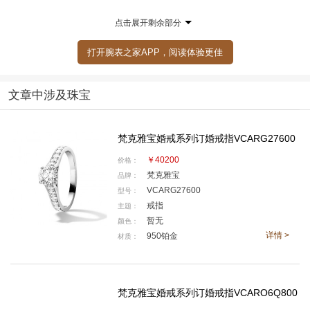
点击展开剩余部分
1956年，摩纳哥亲王雷尼尔赠予格蕾丝王妃的订婚珠宝套装 © Va
n Cleef & Arpels SA - Patrick Gries
打开腕表之家APP，阅读体验更佳
世家自创立以来，一直矢志传颂美丽的爱情故事。在
文章中涉及珠宝
1906年销售记录中出现的首件作品，即一套镶嵌美钻的
心形珠宝。这是梵克雅宝以珠宝传递爱情故事的早期凭
梵克雅宝婚戒系列订婚戒指VCARG27600
证。从伉俪情深的温莎公爵夫妇，到摩纳哥亲王雷尼尔
￥40200
价格：
与王妃格蕾丝 • 凯莉的大婚，世家臻品为这些世人瞩目
梵克雅宝
品牌：
的爱情添以流光溢彩。今天，世家的作品仍然弥漫着爱
VCARG27600
型号：
情的缱绻诗意。无数高级珠宝、腕表以及珠宝作品，均
戒指
主题：
细腻捕捉浓情蜜意的一刻，传唱着恋人之间的款款心
暂无
颜色：
详情 >
950铂金
材质：
曲。
梵克雅宝婚戒系列订婚戒指VCARO6Q800