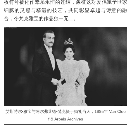
枚符号被化作牵系永恒的连结，象征这对爱侣赋予世家
细腻的灵感与精湛的技艺，共同彰显卓越与诗意的融
合，令梵克雅宝的作品独一无二。
艾斯特尔•雅宝与阿尔弗莱德•梵克摄于婚礼当天，1895年 Van Clee
f & Arpels Archives