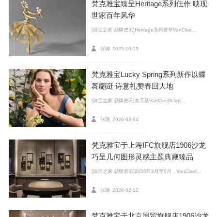
梵克雅宝臻呈Heritage系列佳作 映现
世家百年风华
[珠宝之家 品牌资讯]Heritage系列荟萃VanClee...
张璐
2025-10-15
梵克雅宝Lucky Spring系列新作以蝶
舞翩跹 诗意礼赞春回大地
[珠宝之家 品牌资讯]春天是VanCleef&Arp...
张璐
2026-03-04
梵克雅宝于上海IFC旗舰店1906沙龙
巧呈几何图形灵感主题典藏臻品
[珠宝之家 品牌资讯]2026年2月至5月，VanCleef...
张璐
2026-02-12
“La Boutique”广告，1957年 Van Cleef & Arpels Archives © Publici
s Conseil
梵克雅宝于北京国贸旗舰店1906沙龙