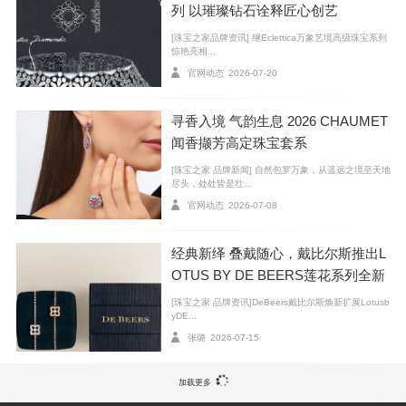
列 以璀璨钻石诠释匠心创艺
[珠宝之家品牌资讯] 继Eclettica万象艺境高级珠宝系列
惊艳亮相...
官网动态
2026-07-20
寻香入境 气韵生息 2026 CHAUMET
闻香撷芳高定珠宝套系
[珠宝之家 品牌新闻] 自然包罗万象，从遥远之境至天地
尽头，处处皆是壮...
官网动态
2026-07-08
世家选用的钻石均通过双重鉴定，除符合国际认可
的“4C”准则，即颜色、净度、切工和克拉数外，所选钻
经典新绎 叠戴随心，戴比尔斯推出L
石均臻达最高等级，恪守世家卓越非凡的传统：色泽必
OTUS BY DE BEERS莲花系列全新
须达D至F级；净度则为IF至VVS级别。这些客观的评级
臻作
[珠宝之家 品牌资讯]DeBeers戴比尔斯焕新扩展Lotusb
标准，构成宝石甄选的第一个步骤；而另一个鉴定程
yDE...
张璐
2026-07-15
序，则交由梵克雅宝独具慧眼的专家进行深入评估。
宝石部门仔细检验宝石，确保其符合世家坚持的非凡
加载更多
品质和审美。专家利用十倍放大镜检视密镶钻石的内部