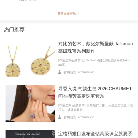
内含物
，
使
整颗钻石就像被涂上一层奶油，看起来非常
浑浊
、
不通透
。
因此，人们将这种钻石形象地称为“奶油
查看更多评论
钻”。
热门推荐
虽然这些白雾
很难用肉眼观察到
，但是
会极其影响钻
石的外观（即大家经常提到的“品相”），以及钻石的透明
对比的艺术，戴比尔斯呈献 Talisman
度。因此这也是为什么很多人看到证书上含有
cloud的描
高级珠宝系列新作
述后，会担心是奶油钻的原因。
[珠宝之家品牌资讯] DeBeers戴比尔斯呈献四款Talism
an系...
02
官网动态
2026-07-20
如何分辨奶油钻
寻香入境 气韵生息 2026 CHAUMET
看实物，必要时要对比
闻香撷芳高定珠宝套系
[珠宝之家 品牌新闻] 自然包罗万象，从遥远之境至天地
尽头，处处皆是壮...
官网动态
2026-07-08
宝格丽耀目发布全钻高级珠宝胶囊系