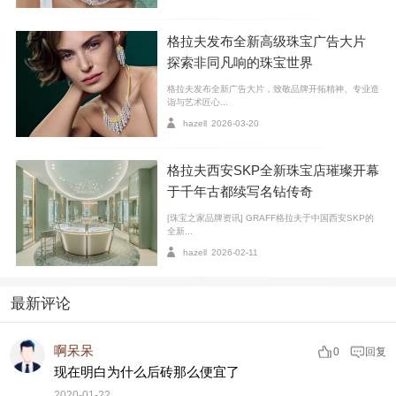
格拉夫发布全新高级珠宝广告大片
探索非同凡响的珠宝世界
格拉夫发布全新广告大片，致敬品牌开拓精神、专业造
诣与艺术匠心...
hazell
2026-03-20
格拉夫西安SKP全新珠宝店璀璨开幕
于千年古都续写名钻传奇
[珠宝之家品牌资讯] GRAFF格拉夫于中国西安SKP的
全新...
hazell
2026-02-11
钻石概念图
最新评论
首先我们需要明确的一点是，
奶油钻属于天然钻
石
，但是是属于品质比较差的种类。
如同所有天然钻一
啊呆呆
0
回复
现在明白为什么后砖那么便宜了
样，奶油钻也有内含物。
但这种
白色云雾状（cloud）的
2020-01-22