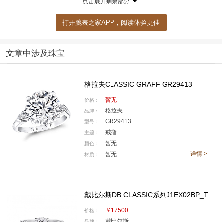
点击展开剩余部分
打开腕表之家APP，阅读体验更佳
文章中涉及珠宝
GIA 净度等级表包括 11 个可能的净度等级
我们知道净度（Clarity）是钻石4C标准中的一环。
格拉夫CLASSIC GRAFF GR29413
在GIA的解读里，
钻石在形成、切割、磨光和日常佩戴过
暂无
价格：
程中产生的内部和外部特征，被称为“净度特征”
（有些
格拉夫
品牌：
GR29413
地方会称之为“瑕疵”，但严格意义上来说，这种叫法并不
型号：
戒指
主题：
严谨）。形象一点来说，世界上之所以没有一颗相同的
暂无
颜色：
钻石，很大程度是因为净度的内含物不同所造成。
详情 >
暂无
材质：
戴比尔斯DB CLASSIC系列J1EX02BP_T
￥17500
价格：
戴比尔斯
品牌：