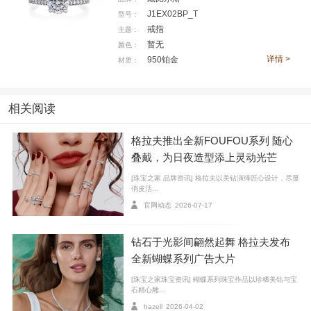
J1EX02BP_T
型号：
戒指
主题：
暂无
颜色：
详情 >
950铂金
材质：
相关阅读
云状物由大量针点聚集而成，由于太过细小，很难独立区分，但整体
呈云雾状外观。
格拉夫推出全新FOUFOU系列 随心
叠戴，为日夜造型添上灵动光芒
内含物处于钻石内部，有的可能是从形成起就长在钻
[珠宝之家 品牌资讯] 格拉夫以美钻演绎匠心设计，尽显
俏皮活...
石里，有的也可能是从钻石表面延伸到内部。常见内含
官网动态
2026-07-17
物有裂纹、针点、云状物、针状物等。
背景了解到此告
一段落，下面让我们来看看到底什么是奶油钻，以及我
钻石于光影间翩然起舞 格拉夫发布
们应该如何分辨它！
全新蝴蝶系列广告大片
[珠宝之家珠宝资讯] 蝴蝶系列珠宝作品以珍稀美钻与宝
01
石精心雕...
什么是奶油钻
hazell
2026-04-02