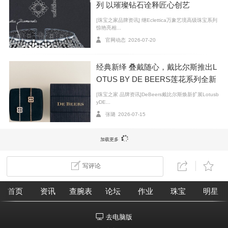
列 以璀璨钻石诠释匠心创艺
[珠宝之家品牌资讯] 继Eclettica万象艺境高级珠宝系列
惊艳亮相...
官网动态
2026-07-20
经典新绎 叠戴随心，戴比尔斯推出L
OTUS BY DE BEERS莲花系列全新
奶油钻内含大片云状物，看起来雾蒙蒙的
臻作
[珠宝之家 品牌资讯]DeBeers戴比尔斯焕新扩展Lotusb
yDE...
预防买到奶油钻最重要的一步就是要
亲眼看
，如果
张璐
2026-07-15
你手里的这颗钻石，一眼看上去感觉
颜色很白，但是不
加载更多
透彻，即使擦拭后仍然有浑浊的感觉
，那么这时就要提
高警惕了。必要时还可以多拿几颗钻石放在一起进行对
写评论
比。
首页
资讯
查腕表
论坛
作业
珠宝
明星
看证书，尤其注意Comments
去电脑版