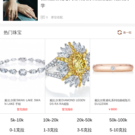
学
0
摩登搭配
热门珠宝
换一组
戴比尔斯SWAN LAKE SWA
戴比尔斯DIAMOND LEGEN
戴比尔斯婚礼系列结婚戒指J1
N LAKE 手链
DS RA RA戒指
EU12Z00K
暂无报价
暂无报价
￥8000
5k-10k
10k-20k
20k-50k
50k-100k
0-1克拉
1-3克拉
3-5克拉
5-10克拉