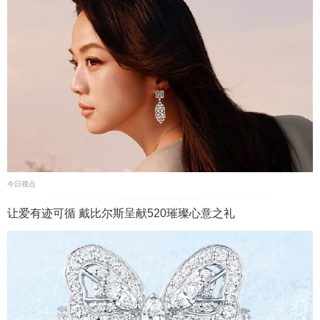
今日视点
让爱有迹可循 戴比尔斯呈献520璀璨心意之礼