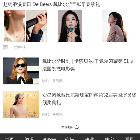
赴约浪漫春日 De Beers 戴比尔斯呈献早春挚礼
0
欲望珠宝
戴比尔斯时刻 | 伊莎贝尔·于佩尔闪耀第 51 届
法国凯撒电影奖
0
星秀场
众星佩戴戴比尔斯珠宝闪耀第32届美国演员奖
颁奖典礼
0
星秀场
加载更多
首页
资讯
查腕表
论坛
作业
珠宝
明星