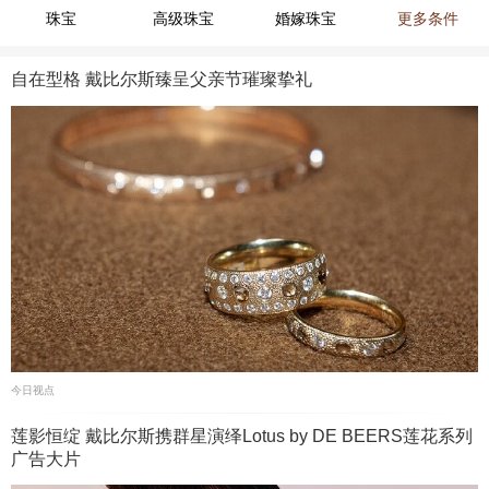
珠宝
高级珠宝
婚嫁珠宝
更多条件
自在型格 戴比尔斯臻呈父亲节璀璨挚礼
今日视点
莲影恒绽 戴比尔斯携群星演绎Lotus by DE BEERS莲花系列
广告大片