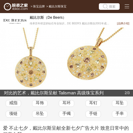
>
珠宝品牌
>
戴比尔斯珠宝
搜索
戴比尔斯（De Beers）
传承百年积淀的钻石专业知识，DE BEERS 戴比尔斯自2001年成立以来，继承卓尔不群的钻石制造传...
[品牌介绍]
对比的艺术，戴比尔斯呈献 Talisman 高级珠宝系列
2/3
新作
戒指
耳饰
耳环
耳钉
耳坠
项链
吊坠
手镯
手链
手串
爱 不止七夕，戴比尔斯呈献全新七夕广告大片 致意日常中的