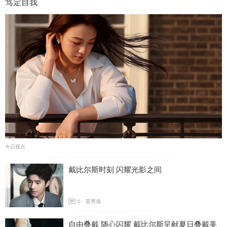
笃定自我
今日视点
戴比尔斯时刻 闪耀光影之间
0
星秀场
自由叠戴 随心闪耀 戴比尔斯呈献夏日叠戴美