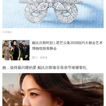
今日视点
戴比尔斯时刻 | 星芒云集2026纽约大都会艺术
博物馆慈善舞会
0
星秀场
她，值得最闪耀的爱 戴比尔斯臻呈母亲节璀璨挚礼