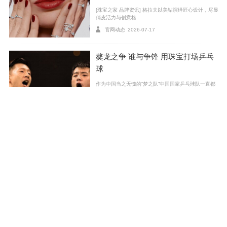
[珠宝之家 品牌资讯] 格拉夫以美钻演绎匠心设计，尽显
俏皮活力与创意格...
官网动态
2026-07-17
獒龙之争 谁与争锋 用珠宝打场乒乓
球
作为中国当之无愧的“梦之队”中国国家乒乓球队一直都
没有让我们失望。虽然...
2016-08-23
宝格丽甄选佳作此刻示爱 与爱同行
致礼七夕佳节
[珠宝之家品牌资讯] 此刻示爱，将满怀爱意定格为动人
瞬间，让爱化作推动...
官网动态
2026-07-27
布契拉提携手国际设计师、艺术家C
分享到
onie Vallese 呈献全新SERENISSIM