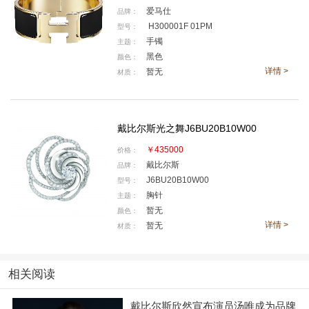
爱马仕
品牌：
H300001F 01PM
型号：
手镯
主题：
再下去几天，我们可能就要全身包裹的只剩眼睛
黑色
颜色：
了。即便这样依然挡不住对时尚的热情，手镯外戴不仅
详情 >
暂无
材质：
是一种珠宝的佩戴方法，也是对精致生活的态度。认真
花心思在美丽上的女人，收获的也不只是悦目。模特佩
戴的手镯其金色与黑色一直是经典的配色，金色更璀
戴比尔斯光之舞J6BU20B10W00
璨，黑色更神秘。习惯在秋季穿黑色亲们可以试一试金
￥435000
价格：
色的手镯哦。
戴比尔斯
品牌：
J6BU20B10W00
型号：
胸针
主题：
暂无
颜色：
详情 >
暂无
材质：
相关阅读
戴比尔斯欣然宣布演员汤唯成为品牌