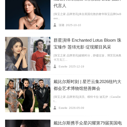
代言人
[珠宝之家 品牌资讯]来自英国伦敦的奢华珠宝品牌DeB
eer...
张璐
2025-10-10
在这季淡情浓的季节，给人一种萧瑟的清冷。手腕间
散发的荧荧光辉，让整个人的精气神儿都提高了许多。
群星演绎 Enchanted Lotus Bloom 珠
宝臻作 莲绵光影 绽现耀目风采
编辑推荐：
[珠宝之家 品牌资讯]破晓时分，静谧绽放，博茨瓦纳奥
卡万戈三...
Estelle
2025-12-19
戴比尔斯时刻 | 星芒云集2026纽约大
都会艺术博物馆慈善舞会
[珠宝之家 品牌资讯]演员、模特卡拉·迪瓦伊（CaraDe
l...
Estelle
2026-05-09
戴比尔斯携手众星闪耀第79届英国电