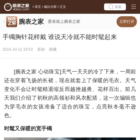
>
珠宝
>
戴比尔斯
>
正文
搜索
腕表之家
爱表就上腕表之家
立即打开
手镯胸针花样戴 谁说天冷就不能时髦起来
2016-10-11 19:53
原创
陈曦
[腕表之家 心动珠宝]天气一天天的冷了下来，一周前
还在穿着飞扬的长裙，现在就套上了保暖的毛衣。天气
变化不会让时髦精退缩反而越挫越勇、花样百出。前几
天我们介绍了初秋的高领衫和风衣配搭，这一次编辑也
为穿毛衣的女孩准备了适合的珠宝，点亮秋冬毫不逊
色。
时髦又保暖的宽手镯