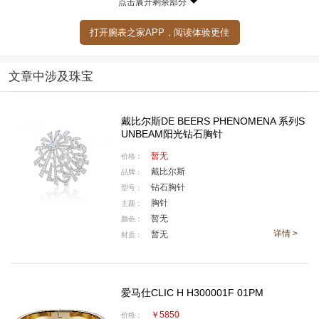
点击展开剩余部分
打开腕表之家APP，阅读体验更佳
瘦子不是怎样都美，就佩戴宽手镯来说，还是较匀称
文章中涉及珠宝
的女同学更能驾驭。骨感的妹子有时佩戴
宽手镯会
略显
得沉重，但好在天凉的季节
一件
慵懒宽松的外衣反而平
戴比尔斯DE BEERS PHENOMENA 系列S
衡了手镯的分量。纤瘦高挑的女孩走在路边是一阵风，
UNBEAM阳光钻石胸针
摇曳在腰间两侧手腕的手镯会赢得更多的回头率。
暂无
价格：
戴比尔斯
品牌：
钻石胸针
型号：
胸针
主题：
暂无
颜色：
详情 >
暂无
材质：
爱马仕CLIC H H300001F 01PM
￥5850
价格：