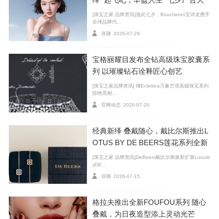
片
[珠宝之家 品牌资讯]值此七夕，Boucheron宝诗龙携手
全球品牌代...
张璐
2026-07-29
宝格丽耀目发布全钻高级珠宝胶囊系
列 以璀璨钻石诠释匠心创艺
[珠宝之家品牌资讯] 继Eclettica万象艺境高级珠宝系列
惊艳亮相...
官网动态
2026-07-20
经典新绎 叠戴随心，戴比尔斯推出L
Hermès 爱马仕 手镯
OTUS BY DE BEERS莲花系列全新
不能忽视胸针的魅力
臻作
[珠宝之家 品牌资讯]DeBeers戴比尔斯焕新扩展Lotusb
yDE...
张璐
2026-07-15
格拉夫推出全新FOUFOU系列 随心
叠戴，为日夜造型添上灵动光芒