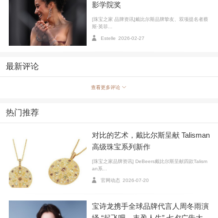
影学院奖
[珠宝之家 品牌资讯]戴比尔斯品牌挚友、双项提名者蔡
Carrera y Carrera 卡瑞拉•卡瑞拉 Tesoros Del Imperio
斯·英菲...
系列手镯
Estelle
2026-02-27
最新评论
查看更多评论
热门推荐
对比的艺术，戴比尔斯呈献 Talisman
高级珠宝系列新作
[珠宝之家品牌资讯] DeBeers戴比尔斯呈献四款Talism
an系...
官网动态
2026-07-20
Van Cleef & Arpels
梵克雅宝 白钻高级珠宝系列 手镯
宝诗龙携手全球品牌代言人周冬雨演
绎 “起飞吧，丰盈人生” 七夕广告大